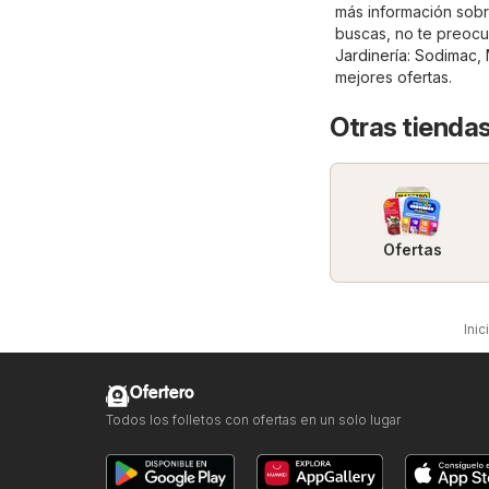
más información sobre
buscas, no te preocup
Jardinería
:
Sodimac
,
mejores ofertas.
Otras tiendas
Ofertas
Inic
Ofertero
Todos los folletos con ofertas en un solo lugar