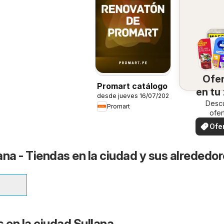
Ofe
Promart catálogo
en tu
desde jueves 16/07/2026
Desc
Promart
ofer
espec
Ofe
loc
ana - Tiendas en la ciudad y sus alrededo
 en la ciudad Sullana