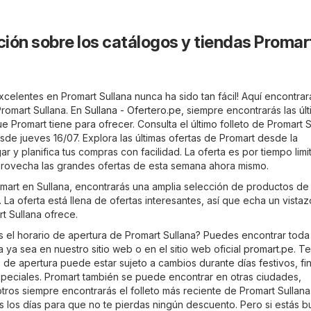
ión sobre los catálogos y tiendas Promar
celentes en Promart Sullana nunca ha sido tan fácil! Aquí encontrar
Promart Sullana. En
Sullana - Ofertero.pe
, siempre encontrarás las úl
e Promart tiene para ofrecer. Consulta el último folleto de Promart S
sde jueves 16/07. Explora las últimas ofertas de Promart desde la
 y planifica tus compras con facilidad. La oferta es por tiempo limi
rovecha las grandes ofertas de esta semana ahora mismo.
romart en Sullana, encontrarás una amplia selección de productos de
 La oferta está llena de ofertas interesantes, así que echa un vista
rt Sullana ofrece.
s el horario de apertura de Promart Sullana? Puedes encontrar toda 
 ya sea en nuestro sitio web o en el sitio web oficial
promart.pe
. T
 de apertura puede estar sujeto a cambios durante días festivos, fi
eciales. Promart también se puede encontrar en otras ciudades,
tros siempre encontrarás el folleto más reciente de Promart Sullana
os los días para que no te pierdas ningún descuento. Pero si estás 