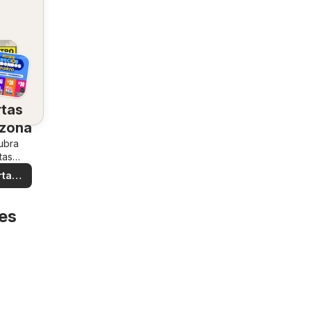
rtas
 zona
ubra
tas
iales
rtas
ales
res