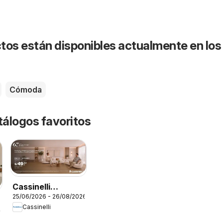
tos están disponibles actualmente en los
Cómoda
tálogos favoritos
Cassinelli
25/06/2026 - 26/08/2026
catálogo
Cassinelli
26