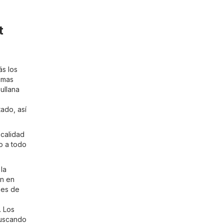
t
ás los
timas
ullana
tado, así
 calidad
zo a todo
la
en en
nes de
. Los
buscando