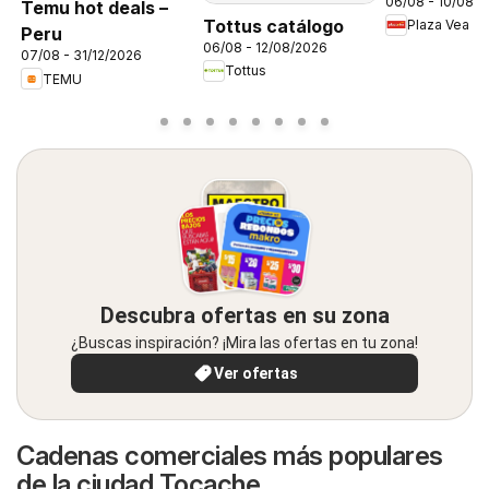
06/08 - 10/08/
FDS1
Temu hot deals –
Tottus catálogo
Plaza Vea
Peru
06/08 - 12/08/2026
07/08 - 31/12/2026
Tottus
TEMU
Descubra ofertas en su zona
¿Buscas inspiración? ¡Mira las ofertas en tu zona!
Ver ofertas
Cadenas comerciales más populares
de la ciudad Tocache