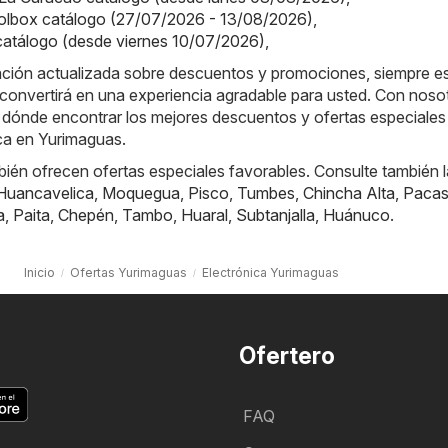
olbox catálogo (27/07/2026 - 13/08/2026)
,
 catálogo (desde viernes 10/07/2026)
,
ación actualizada sobre descuentos y promociones, siempre es
convertirá en una experiencia agradable para usted. Con noso
 dónde encontrar los mejores descuentos y ofertas especiales 
ca en Yurimaguas.
ién ofrecen ofertas especiales favorables. Consulte también 
Huancavelica
,
Moquegua
,
Pisco
,
Tumbes
,
Chincha Alta
,
Paca
a
,
Paita
,
Chepén
,
Tambo
,
Huaral
,
Subtanjalla
,
Huánuco
.
Inicio
Ofertas Yurimaguas
Electrónica Yurimaguas
Ofertero
FAQ