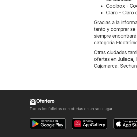
Coolbox - Co
Claro - Claro
Gracias a la inform
tanto y comprar se 
siempre encontrará
categoría Electróni
Otras ciudades tamb
ofertas en
Juliaca
,
Cajamarca
,
Sechur
Ofertero
Todos los folletos con ofertas en un solo lugar