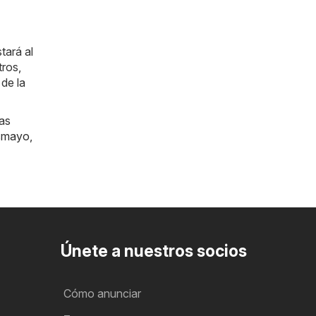
tará al
tros,
de la
las
smayo
,
Únete a nuestros socios
Cómo anunciar