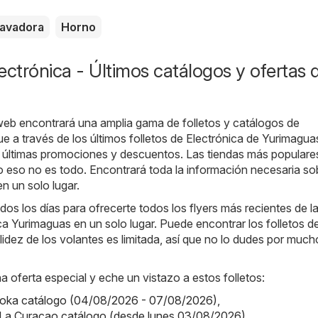
avadora
Horno
ectrónica - Últimos catálogos y ofertas 
web encontrará una amplia gama de folletos y catálogos de
e a través de los últimos folletos de Electrónica de Yurimagu
s últimas promociones y descuentos. Las tiendas más populares
o eso no es todo. Encontrará toda la información necesaria so
n un solo lugar.
os los días para ofrecerte todos los flyers más recientes de l
ca Yurimaguas en un solo lugar. Puede encontrar los folletos d
idez de los volantes es limitada, así que no lo dudes por much
a oferta especial y eche un vistazo a estos folletos:
raoka catálogo (04/08/2026 - 07/08/2026)
,
 La Curacao catálogo (desde lunes 03/08/2026)
,