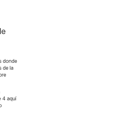
de
as donde
 de la
bre
a
e 4 aquí
o