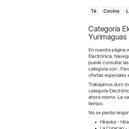
Té
Cocina
L
Categoría El
Yurimaguas
En nuestra página 
Electrónica
. Navegu
puede consultar la
categoría son . Per
ofertas especiales e
Trabajamos duro tod
categoría Electróni
ahora mismo. La val
tiempo.
No se pierda ningun
Hiraoka - Hi
La Curacao -