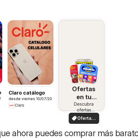
Ofertas
o
Claro catálogo
en tu
26
desde viernes 10/07/2026
Descubra
zona
Claro
ofertas
especiales
Ofertas
locales
que ahora puedes comprar más barat