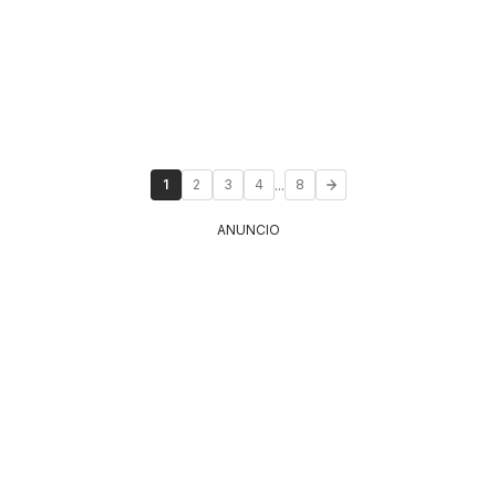
...
1
2
3
4
8
ANUNCIO