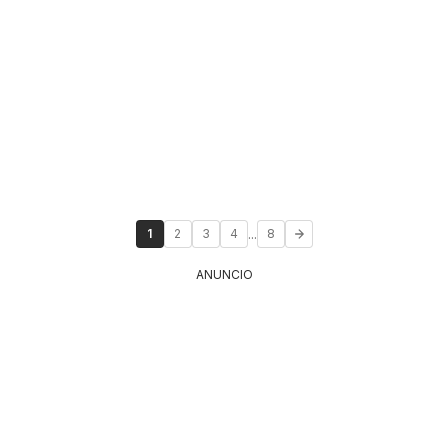
...
1
2
3
4
8
ANUNCIO