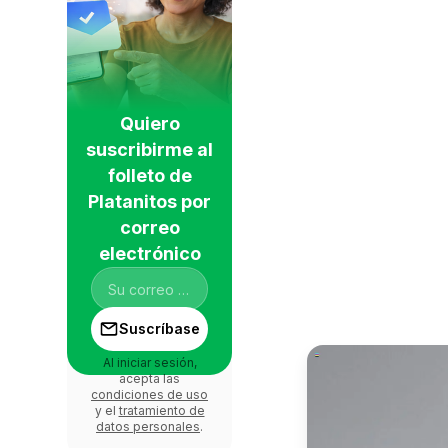
Quiero
suscribirme al
folleto de
Platanitos por
correo
electrónico
Suscríbase
Al iniciar sesión,
acepta las
condiciones de uso
y el
tratamiento de
datos personales
.