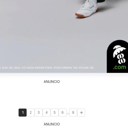
ANUNCIO
...
1
2
3
4
5
6
9
ANUNCIO