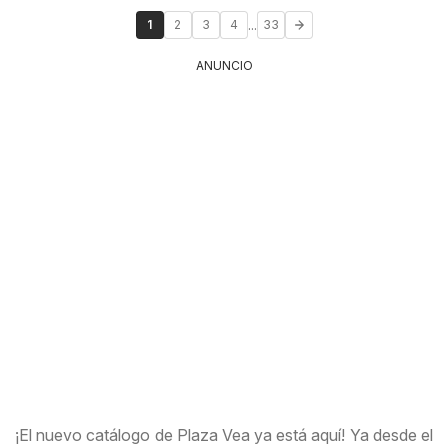
...
1
2
3
4
33
ANUNCIO
¡El nuevo catálogo de Plaza Vea ya está aquí! Ya desde el