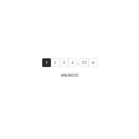
...
1
2
3
4
33
ANUNCIO