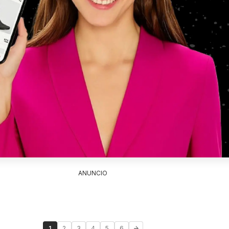
ANUNCIO
1
2
3
4
5
6