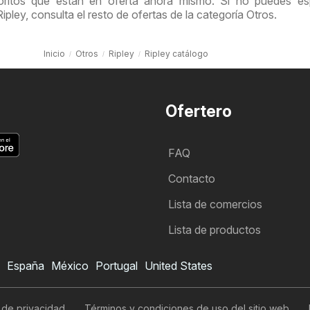
oritos que están en oferta ahora mismo. Si no puedes esp
ipley, consulta el resto de ofertas de la categoría Otros.
Inicio
Otros
Ripley
Ripley catálogo
Ofertero
FAQ
Contacto
Lista de comercios
Lista de productos
España
México
Portugal
United States
Folleto de Ripley
Quiero suscribirme al folleto
a de privacidad
Términos y condiciones de uso del sitio web