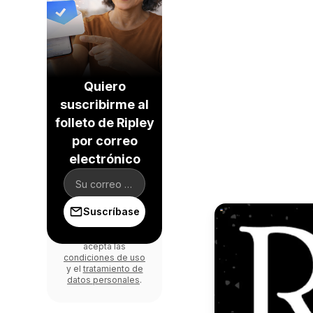
Quiero
suscribirme al
folleto de Ripley
por correo
electrónico
Suscríbase
Al iniciar sesión,
acepta las
condiciones de uso
y el
tratamiento de
datos personales
.