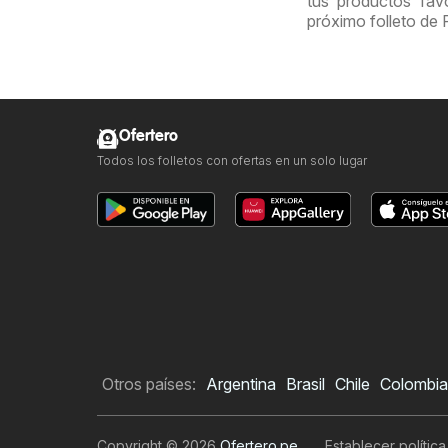
tus productos fav
próximo folleto de R
Ofertero
Todos los folletos con ofertas en un solo lugar
Otros países:
Argentina
Brasil
Chile
Colombia
Copyright © 2026
Ofertero.pe
.
Establecer polític