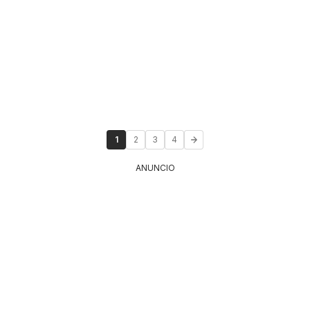
1
2
3
4
ANUNCIO