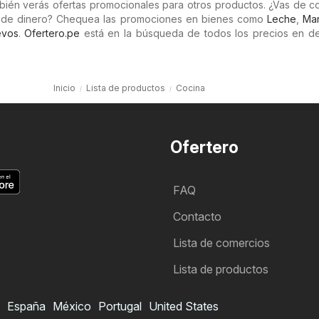
ambién verás ofertas promocionales para otros productos. ¿Vas de 
o de dinero? Chequea las promociones en bienes como
Leche
,
Man
evos
.
Ofertero.pe
está en la búsqueda de todos los precios en d
Inicio
Lista de productos
Cocina
Ofertero
FAQ
Contacto
Lista de comercios
Lista de productos
España
México
Portugal
United States