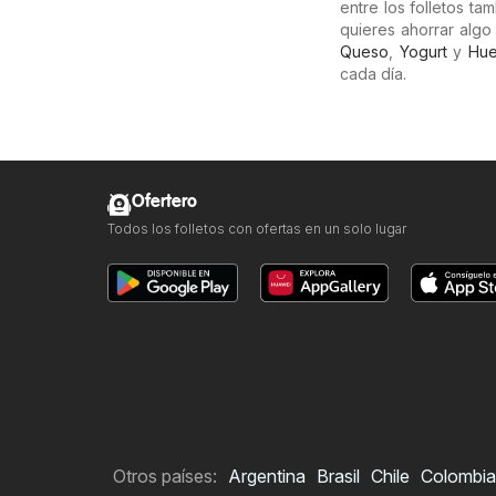
entre los folletos t
quieres ahorrar alg
Queso
,
Yogurt
y
Hu
cada día.
Ofertero
Todos los folletos con ofertas en un solo lugar
Otros países:
Argentina
Brasil
Chile
Colombia