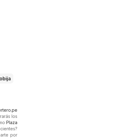
obija
rtero.pe
rarás los
omo
Plaza
ecientes?
arte por