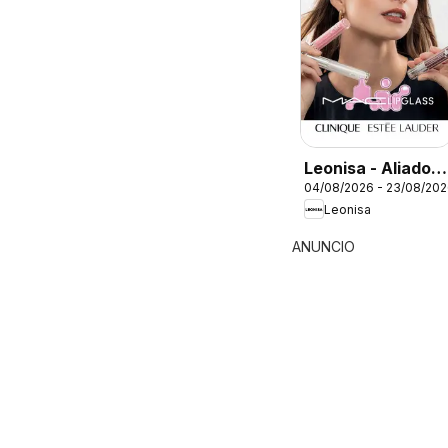
Leonisa - Aliados
04/08/2026 - 23/08/20
Leonisa II
Leonisa
ANUNCIO