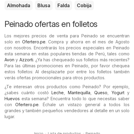
Almohada
Blusa
Falda
Cobija
Peinado ofertas en folletos
Los mejores precios de venta para Peinado se encuentran
solo en
Ofertero.pe
. Compra y ahorra en el mes de Agosto
con nosotros. Encontrarás los precios especiales en Peinado
esta semana en estas populares tiendas de Perú, tales como
Avon
y
Azzorti
. ¿Ya has chequeado sus folletos más recientes?
Para las últimas promociones en Peinado, por favor chequea
estos folletos: Al desplazarte por entre los folletos también
verás ofertas promocionales para otros productos.
¿Te interesan otros productos como Peinado? Por ejemplo,
¿sabes cuánto costó
Leche
,
Mantequilla
,
Queso
,
Yogurt
y
Huevos
esta semana? Encuentra todo lo que necesitas saber
con
Ofertero.pe
. Échale un vistazo general a todos los
grandes y también pequeños vendedores al detalle en un solo
lugar.
Inicio
Lista de productos
Peinado