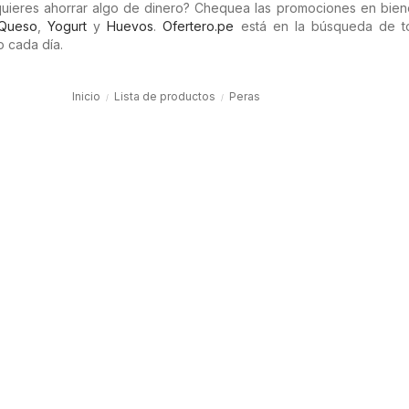
uieres ahorrar algo de dinero? Chequea las promociones en bie
Queso
,
Yogurt
y
Huevos
.
Ofertero.pe
está en la búsqueda de t
 cada día.
Inicio
Lista de productos
Peras