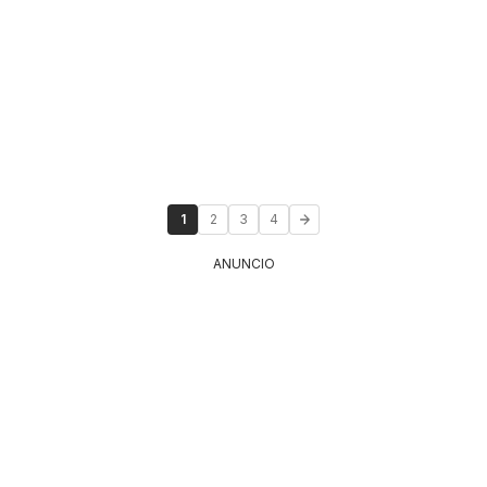
1
2
3
4
ANUNCIO