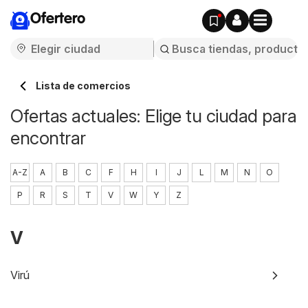
Ofertero
Lista de comercios
Ofertas actuales: Elige tu ciudad para
encontrar
A-Z
A
B
C
F
H
I
J
L
M
N
O
P
R
S
T
V
W
Y
Z
V
Virú