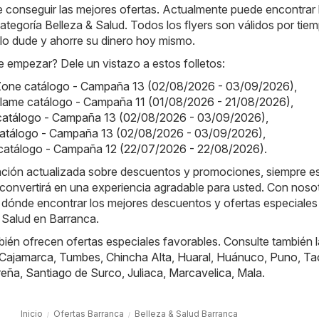
 conseguir las mejores ofertas. Actualmente puede encontrar 
 categoría Belleza & Salud. Todos los flyers son válidos por tie
o lo dude y ahorre su dinero hoy mismo.
 empezar? Dele un vistazo a estos folletos:
one catálogo - Campaña 13 (02/08/2026 - 03/09/2026)
,
iflame catálogo - Campaña 11 (01/08/2026 - 21/08/2026)
,
a catálogo - Campaña 13 (02/08/2026 - 03/09/2026)
,
 catálogo - Campaña 13 (02/08/2026 - 03/09/2026)
,
catálogo - Campaña 12 (22/07/2026 - 22/08/2026)
.
ación actualizada sobre descuentos y promociones, siempre es
convertirá en una experiencia agradable para usted. Con noso
 dónde encontrar los mejores descuentos y ofertas especiales 
 Salud en Barranca.
ién ofrecen ofertas especiales favorables. Consulte también 
Cajamarca
,
Tumbes
,
Chincha Alta
,
Huaral
,
Huánuco
,
Puno
,
Ta
reña
,
Santiago de Surco
,
Juliaca
,
Marcavelica
,
Mala
.
Inicio
Ofertas Barranca
Belleza & Salud Barranca