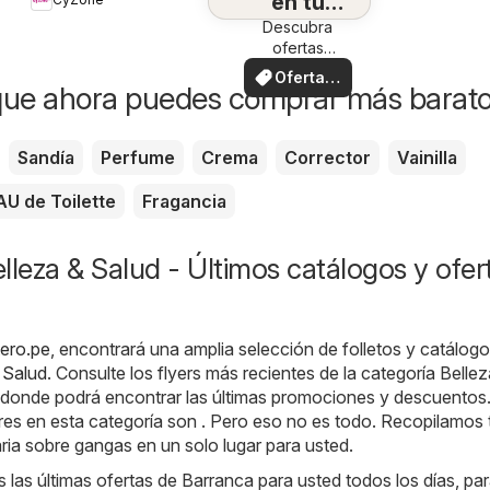
en tu
Descubra
zona
ofertas
especiales
Ofertas
que ahora puedes comprar más barat
locales
Sandía
Perfume
Crema
Corrector
Vainilla
AU de Toilette
Fragancia
lleza & Salud - Últimos catálogos y ofer
tero.pe
, encontrará una amplia selección de folletos y catálogo
 Salud
. Consulte los flyers más recientes de la categoría Belle
 donde podrá encontrar las últimas promociones y descuentos
es en esta categoría son . Pero eso no es todo. Recopilamos 
ia sobre gangas en un solo lugar para usted.
as últimas ofertas de Barranca para usted todos los días, pa