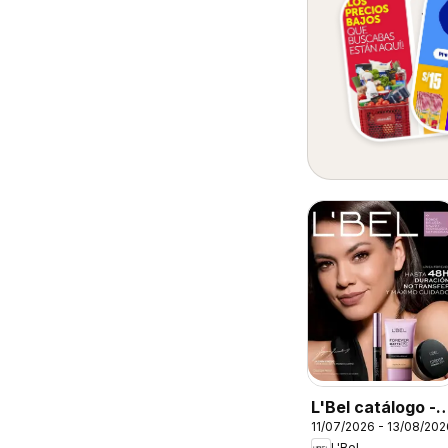
L'Bel catálogo -
11/07/2026 - 13/08/202
Campaña 12
L'Bel