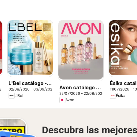
L'Bel catálogo -
Ésika catál
Avon catálogo -
026
02/08/2026 - 03/09/2026
11/07/2026 - 1
Campaña 13
Campaña 1
22/07/2026 - 22/08/2026
Campaña 12
L'Bel
Ésika
Avon
Descubra las mejore