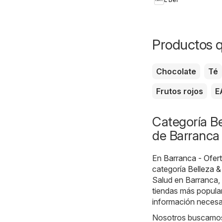
Productos 
Chocolate
Té
Frutos rojos
E
Categoría Be
de Barranca
En
Barranca - Ofer
categoría
Belleza &
Salud en Barranca,
tiendas más popular
información necesar
Nosotros buscamos l