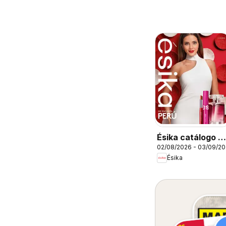
Ésika catálogo -
02/08/2026 - 03/09/2
Campaña 13
Ésika