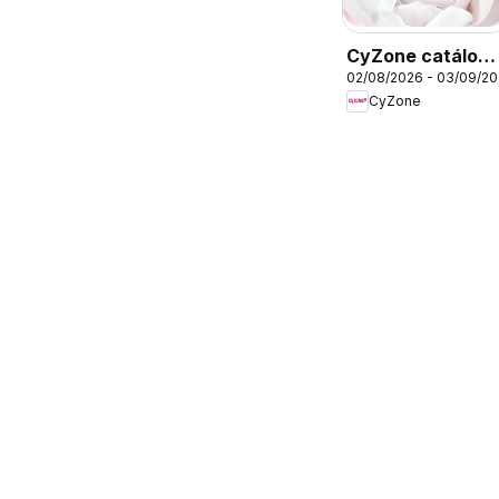
CyZone catálog
02/08/2026 - 03/09/2
- Campaña 13
CyZone