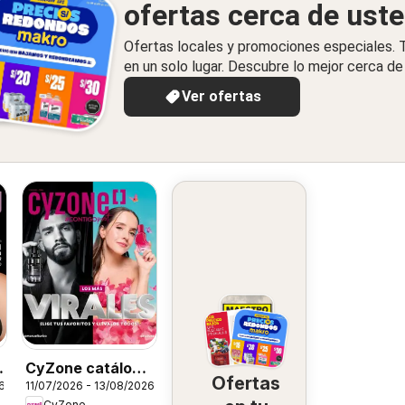
ofertas cerca de ust
Ofertas locales y promociones especiales.
en un solo lugar. Descubre lo mejor cerca de 
Ver ofertas
CyZone catálogo
Ofertas
6
11/07/2026 - 13/08/2026
- Campaña 12
CyZone