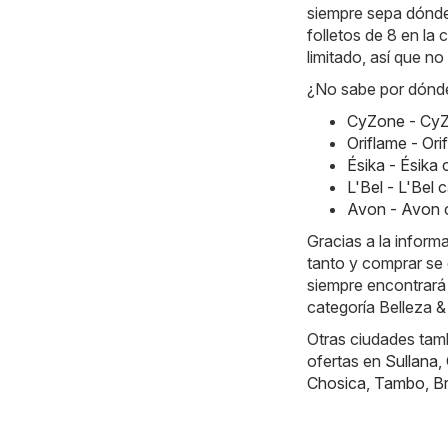
siempre sepa dónde
folletos de 8 en la
limitado, así que n
¿No sabe por dónde
CyZone - CyZ
Oriflame - Or
Ésika - Ésik
L'Bel - L'Bel
Avon - Avon 
Gracias a la inform
tanto y comprar se 
siempre encontrará
categoría Belleza &
Otras ciudades tamb
ofertas en
Sullana
,
Chosica
,
Tambo
,
B