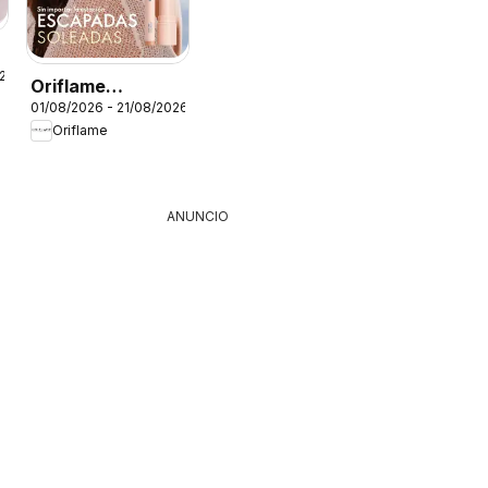
o
026
Oriflame
01/08/2026 - 21/08/2026
catálogo -
Oriflame
Campaña 11
ANUNCIO