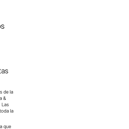
os
tas
s de la
za &
. Las
toda la
ra que