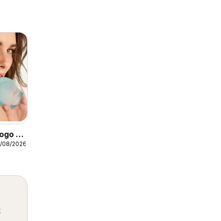
ogo -
3/08/2026
2
s