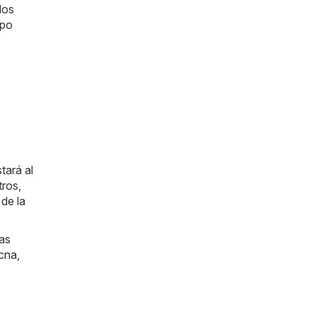
los
mpo
tará al
tros,
de la
las
cna
,