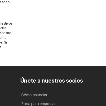
 a todo
 festivos
dades
 Maestro
ento.
pe
. Si
s
Únete a nuestros socios
Cómo anunciar
Zona para empresas