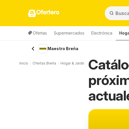
Ofertero
Ofertas
Supermercados
Electrónica
Hoga
Maestro Breña
Catálo
Inicio
Ofertas Breña
Hogar & Jardinería Breña
Maestro Bre
próxim
actual