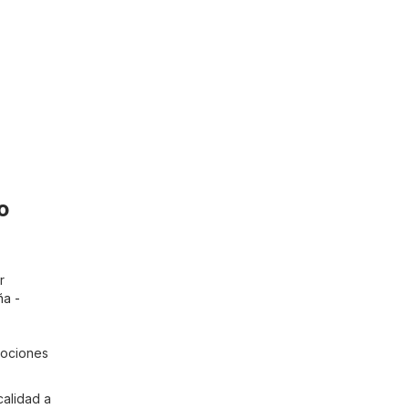
o
r
ña -
mociones
calidad a