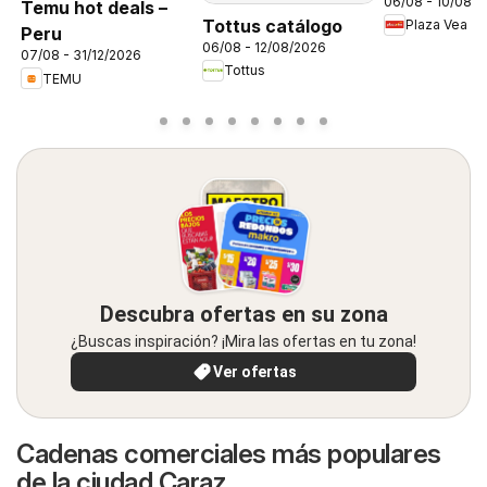
06/08 - 10/08/
FDS1
Temu hot deals –
Tottus catálogo
Plaza Vea
Peru
06/08 - 12/08/2026
07/08 - 31/12/2026
Tottus
TEMU
Descubra ofertas en su zona
¿Buscas inspiración? ¡Mira las ofertas en tu zona!
Ver ofertas
Cadenas comerciales más populares
de la ciudad Caraz