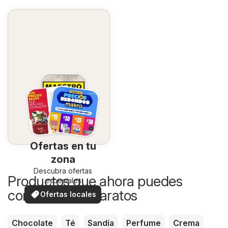
Ofertas en tu
zona
Descubra ofertas
Productos que ahora puedes
especiales
comprar más baratos
Ofertas locales
Chocolate
Té
Sandía
Perfume
Crema