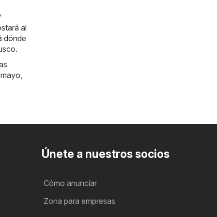
,
stará al
rá dónde
usco.
las
smayo
,
Únete a nuestros socios
Cómo anunciar
Zona para empresas