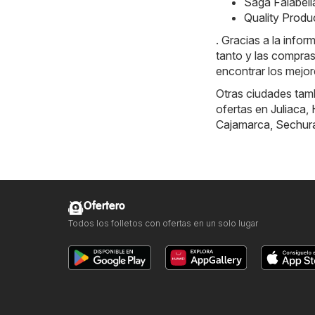
Saga Falabell
Quality Produ
. Gracias a la info
tanto y las compras
encontrar los mejor
Otras ciudades tamb
ofertas en
Juliaca
,
Cajamarca
,
Sechur
Ofertero
Todos los folletos con ofertas en un solo lugar