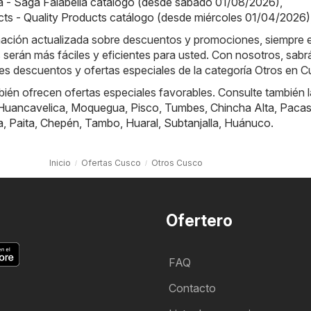
a - Saga Falabella catálogo (desde sábado 01/08/2026)
,
cts - Quality Products catálogo (desde miércoles 01/04/2026)
rmación actualizada sobre descuentos y promociones, siempre e
 serán más fáciles y eficientes para usted. Con nosotros, sab
es descuentos y ofertas especiales de la categoría Otros en C
ién ofrecen ofertas especiales favorables. Consulte también 
Huancavelica
,
Moquegua
,
Pisco
,
Tumbes
,
Chincha Alta
,
Paca
a
,
Paita
,
Chepén
,
Tambo
,
Huaral
,
Subtanjalla
,
Huánuco
.
Inicio
Ofertas Cusco
Otros Cusco
Ofertero
FAQ
Contacto