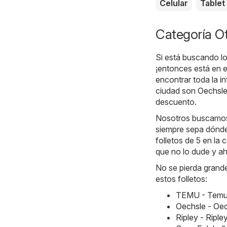
Celular
Tablet
Categoría Ot
Si está buscando lo
¡entonces está en e
encontrar toda la 
ciudad son
Oechsl
descuento.
Nosotros buscamos 
siempre sepa dónde
folletos de 5 en la 
que no lo dude y a
No se pierda grande
estos folletos:
TEMU - Temu 
Oechsle - Oe
Ripley - Ripl