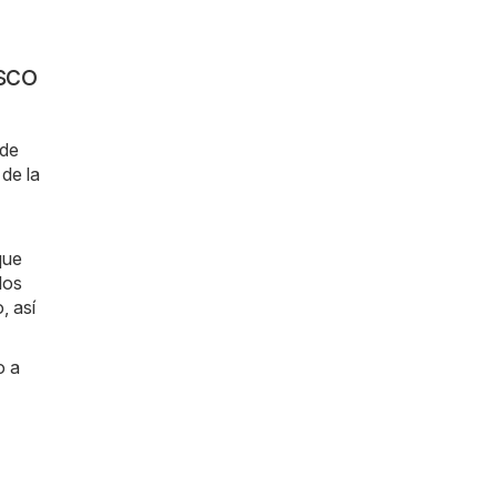
sco
ede
de la
que
los
, así
o a