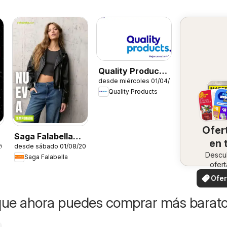
Quality Products
desde miércoles 01/04/2026
catálogo
Quality Products
Ofer
Saga Falabella
en 
26
desde sábado 01/08/2026
catálogo
Descu
zo
Saga Falabella
ofert
especi
Ofer
loca
que ahora puedes comprar más barat