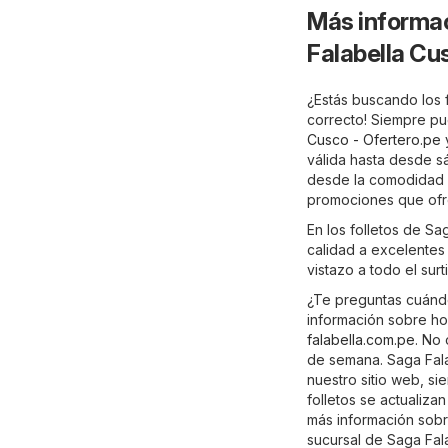
Más informac
Falabella Cu
¿Estás buscando los 
correcto! Siempre pu
Cusco - Ofertero.pe
y
válida hasta desde s
desde la comodidad d
promociones que ofre
En los folletos de S
calidad a excelentes 
vistazo a todo el sur
¿Te preguntas cuándo
información sobre hor
falabella.com.pe
. No 
de semana. Saga Fala
nuestro sitio web, s
folletos se actualiza
más información sobre 
sucursal de Saga Fal