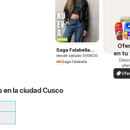
Ofe
Saga Falabella
en tu
desde sábado 01/08/2026
catálogo
Desc
Saga Falabella
ofer
espec
Ofe
loc
s en la ciudad Cusco