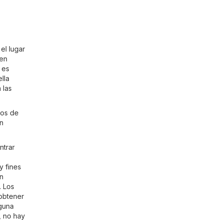
el lugar
 en
 es
lla
 las
tos de
un
ntrar
y fines
En
. Los
 obtener
nguna
, no hay