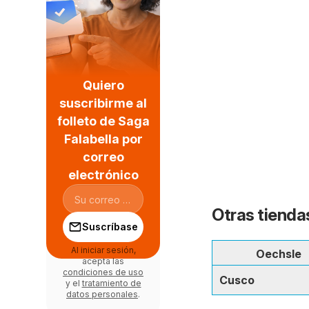
Quiero
suscribirme al
folleto de Saga
Falabella por
correo
electrónico
Otras tienda
Suscríbase
Al iniciar sesión,
Oechsle
acepta las
condiciones de uso
Cusco
y el
tratamiento de
datos personales
.