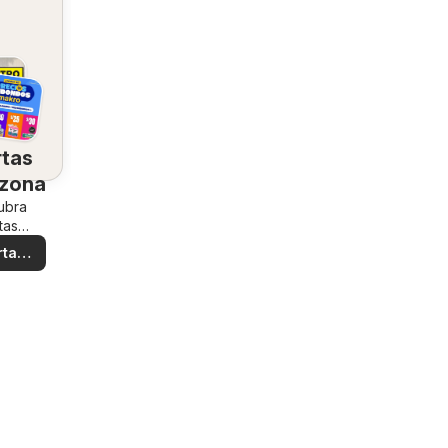
rtas
 zona
ubra
tas
iales
rtas
ales