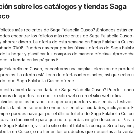
ión sobre los catálogos y tiendas Saga
sco
folletos más recientes de Saga Falabella Cusco? ¡Entonces estás en 
edes encontrar los folletos más recientes de Saga Falabella Cusco
 ahorrar dinero. La oferta de esta semana en Saga Falabella Cusco
ábado 01/08. Puedes navegar por las últimas ofertas de Saga Falabe
e tu hogar y planificar tus compras de manera efectiva. Aprovecha
ce la tienda en las páginas 5.
aga Falabella en Cusco, encontrarás una amplia selección de produc
precios. La oferta está llena de ofertas interesantes, así que echa 
tido, que Saga Falabella Cusco ofrece.
 está abierta la rama dada de Saga Falabella Cusco? Puedes enco
arios de apertura en nuestro sitio web o en el sitio web oficial
olvides que los horarios de apertura pueden variar en días festivos 
bella también se puede encontrar en otras ciudades, incluyendo: 
iempre puedes navegar por el último folleto de Saga Falabella Cusco
n para ti diariamente para que no te pierdas ningún descuento. Para
Saga Falabella, visita tu sitio oficial
falabella.com.pe
. Si no hay ni
abella en Cusco, o no tienen los productos que necesitas a la venta