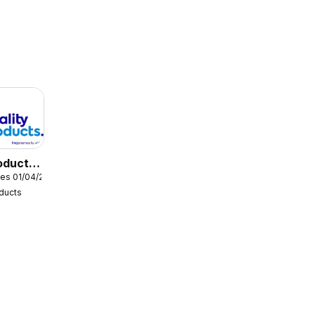
oducts
es 01/04/2026
oducts