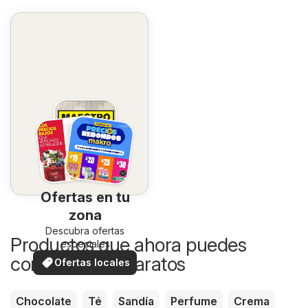
Ofertas en tu
zona
Descubra ofertas
Productos que ahora puedes
especiales
comprar más baratos
Ofertas locales
Chocolate
Té
Sandía
Perfume
Crema