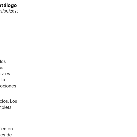
atálogo
13/08/2026
los
as
az es
 la
mociones
cios. Los
mpleta
 Ten en
nes de