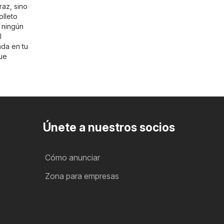
az, sino
olleto
s ningún
l
nda en tu
que
Únete a nuestros socios
Cómo anunciar
Zona para empresas