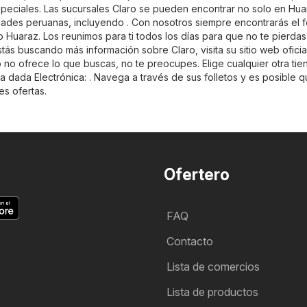
eciales. Las sucursales Claro se pueden encontrar no solo en Huar
dades peruanas, incluyendo . Con nosotros siempre encontrarás el f
 Huaraz. Los reunimos para ti todos los días para que no te pierda
tás buscando más información sobre Claro, visita su sitio web oficia
ro no ofrece lo que buscas, no te preocupes. Elige cualquier otra tie
ría dada
Electrónica
: . Navega a través de sus folletos y es posible 
s ofertas.
Ofertero
FAQ
Contacto
Lista de comercios
Lista de productos