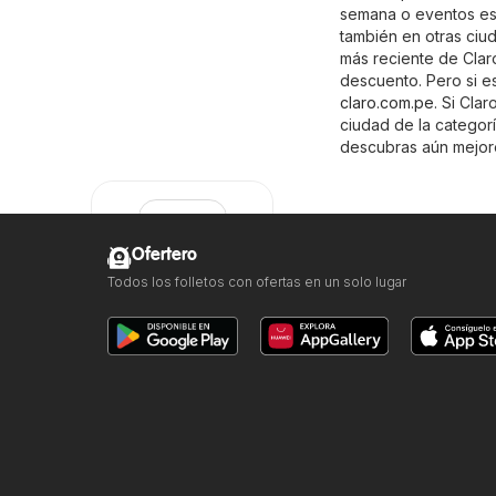
semana o eventos esp
también en otras ciu
más reciente de Claro
descuento. Pero si es
claro.com.pe
. Si Cla
ciudad de la catego
descubras aún mejore
Ofertero
Todos los folletos con ofertas en un solo lugar
Claro