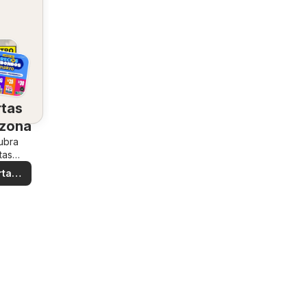
rtas
 zona
ubra
tas
iales
rtas
ales