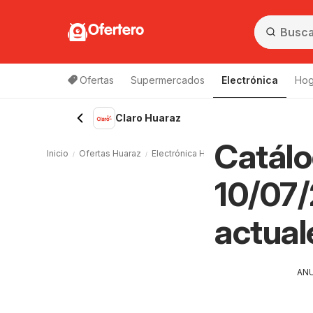
Ofertero
Ofertas
Supermercados
Electrónica
Hog
Claro Huaraz
Catálo
Inicio
Ofertas Huaraz
Electrónica Huaraz
Claro Huaraz
10/07/
actual
AN