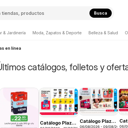
Busca
r & Jardinería
Moda, Zapatos & Deporte
Belleza & Salud
O
as en línea
ltimos catálogos, folletos y ofert
Cat
Catálogo Plaza
Catálogo Plaza
06/0
06/08/2026 - 09/08/2026
Vea
Vea - AVISO