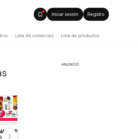
Iniciar sesión
Registro
tros
Lista de comercios
Lista de productos
ANUNCIO
as
álogo Plaza
8/2026 - 09/08/2026
 - AVISO DÍA