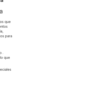
ra
mos que
entos
ía
,
tos para
o .
 lo que
eciales