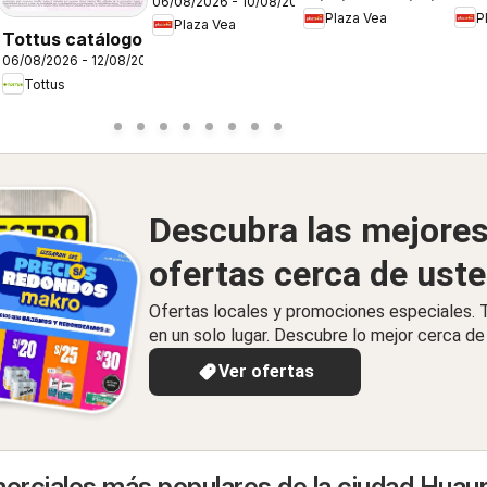
06/08/2026 - 10/08/2026
Vea - AVISO
P
Plaza Vea
DE 
TIENDAS
Plaza Vea
BOMBA FDS1
Tottus catálogo
26
SELECCIONADAS
06/08/2026 - 12/08/2026
1
Tottus
Descubra las mejore
ofertas cerca de ust
Ofertas locales y promociones especiales.
en un solo lugar. Descubre lo mejor cerca de 
Ver ofertas
rciales más populares de la ciudad Huau