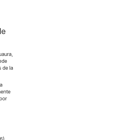
de
uaura,
uede
 de la
da
mente
 por
6)
,