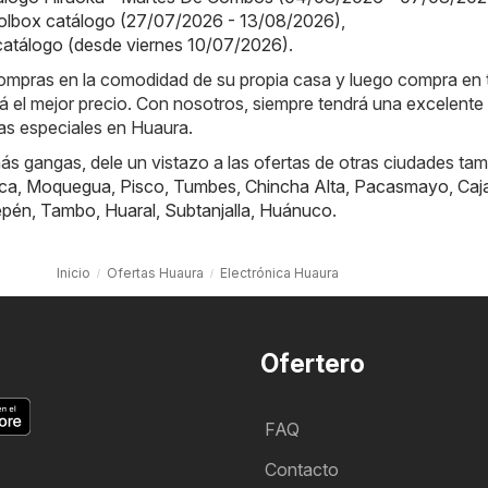
olbox catálogo (27/07/2026 - 13/08/2026)
,
 catálogo (desde viernes 10/07/2026)
.
compras en la comodidad de su propia casa y luego compra en 
á el mejor precio. Con nosotros, siempre tendrá una excelente 
tas especiales en Huaura.
s gangas, dele un vistazo a las ofertas de otras ciudades tam
ca
,
Moquegua
,
Pisco
,
Tumbes
,
Chincha Alta
,
Pacasmayo
,
Caj
epén
,
Tambo
,
Huaral
,
Subtanjalla
,
Huánuco
.
Inicio
Ofertas Huaura
Electrónica Huaura
Ofertero
FAQ
Contacto