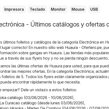
Impresora
Teclado
Monitor
Mouse
USB
ectrónica - Últimos catálogos y ofertas 
s últimos folletos y catálogos de la categoría Electrónica en H
l lugar correcto! En nuestro sitio web
Huaura - Ofertero.pe
, p
información sobre gangas en Huaura. Las tiendas más populares
e a través de sus flyers hoy y no se pierda ningún descuento.
camos las últimas ofertas de Huaura para usted, para que pue
trar las mejores ofertas. En la categoría Electrónica, actual
 folletos de 5. Todos los flyers están claramente organizados
 pueda encontrar rápidamente lo que necesita.
 empezar? Dele un vistazo a estos folletos:
aoka catálogo (03/08/2026 - 10/08/2026)
,
 La Curacao catálogo (desde lunes 03/08/2026)
,
tálogo Hiraoka - Martes De Combos (04/08/2026 - 07/08/202