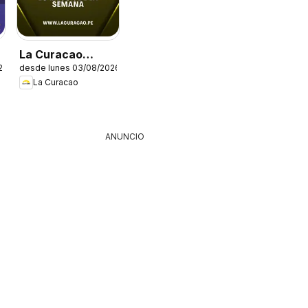
La Curacao
26
desde lunes 03/08/2026
catálogo
La Curacao
ANUNCIO