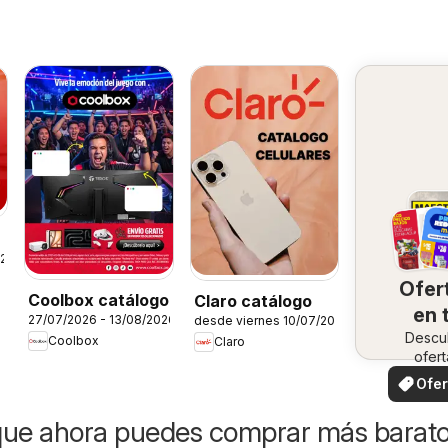
a
026
Ofer
Coolbox catálogo
Claro catálogo
en 
27/07/2026 - 13/08/2026
desde viernes 10/07/2026
Descu
zo
Coolbox
Claro
ofert
especi
Ofer
loca
que ahora puedes comprar más barat