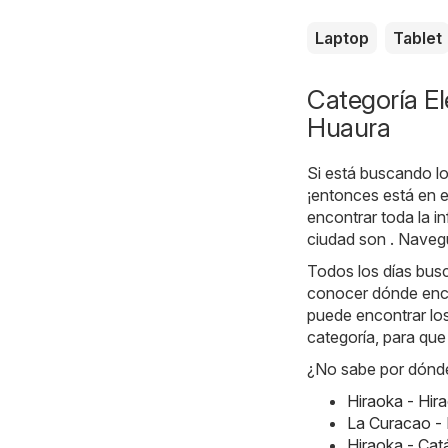
Laptop
Tablet
Categoría El
Huaura
Si está buscando lo
¡entonces está en e
encontrar toda la 
ciudad son . Navegu
Todos los días bus
conocer dónde encon
puede encontrar los
categoría, para que
¿No sabe por dónde
Hiraoka - Hir
La Curacao -
Hiraoka - Ca