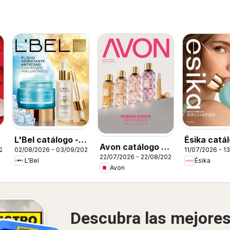
L'Bel catálogo -
Ésika catál
Avon catálogo -
026
02/08/2026 - 03/09/2026
11/07/2026 - 1
Campaña 13
Campaña 1
22/07/2026 - 22/08/2026
Campaña 12
L'Bel
Ésika
Avon
Descubra las mejore