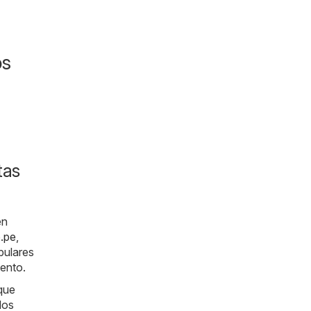
os
tas
en
o.pe
,
pulares
uento.
 que
los