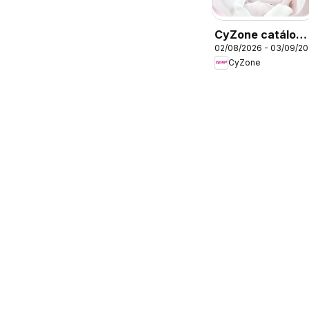
CyZone catálog
02/08/2026 - 03/09/2
- Campaña 13
CyZone