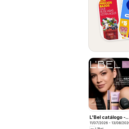
L'Bel catálogo -
11/07/2026 - 13/08/202
Campaña 12
L'Bel