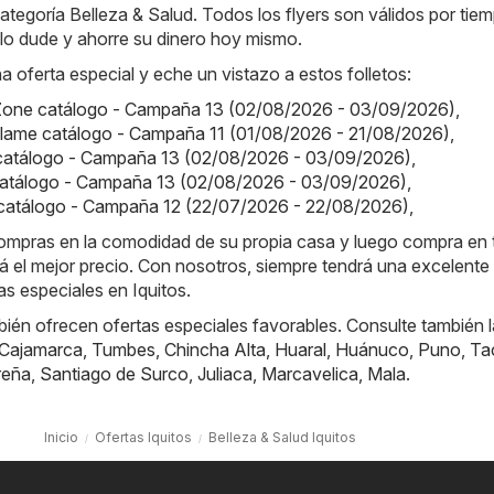
 categoría Belleza & Salud. Todos los flyers son válidos por tie
o lo dude y ahorre su dinero hoy mismo.
a oferta especial y eche un vistazo a estos folletos:
one catálogo - Campaña 13 (02/08/2026 - 03/09/2026)
,
iflame catálogo - Campaña 11 (01/08/2026 - 21/08/2026)
,
a catálogo - Campaña 13 (02/08/2026 - 03/09/2026)
,
 catálogo - Campaña 13 (02/08/2026 - 03/09/2026)
,
catálogo - Campaña 12 (22/07/2026 - 22/08/2026)
,
compras en la comodidad de su propia casa y luego compra en 
á el mejor precio. Con nosotros, siempre tendrá una excelente 
as especiales en Iquitos.
ién ofrecen ofertas especiales favorables. Consulte también 
Cajamarca
,
Tumbes
,
Chincha Alta
,
Huaral
,
Huánuco
,
Puno
,
Ta
reña
,
Santiago de Surco
,
Juliaca
,
Marcavelica
,
Mala
.
Inicio
Ofertas Iquitos
Belleza & Salud Iquitos