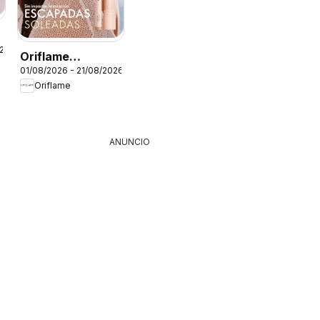
o
026
Oriflame
01/08/2026 - 21/08/2026
catálogo -
Oriflame
Campaña 11
ANUNCIO