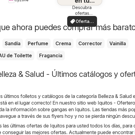
en tu
Descubra
zona
ofertas
especiales
Ofertas
que ahora puedes comprar más barat
locales
Sandía
Perfume
Crema
Corrector
Vainilla
AU de Toilette
Fragancia
lleza & Salud - Últimos catálogos y ofer
s últimos folletos y catálogos de la categoría Belleza & Salud 
stá en el lugar correcto! En nuestro sitio web
Iquitos - Oferter
a la información sobre gangas en Iquitos. Las tiendas más po
Navegue a través de sus flyers hoy y no se pierda ningún desc
as últimas ofertas de Iquitos para usted todos los días, para
 conseguir las mejores ofertas. Actualmente puede encontrar 