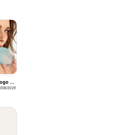
ogo -
3/08/2026
2
s