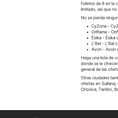
folletos de 8 en la
limitado, así que n
No se pierda ningun
CyZone - CyZ
Oriflame - Or
Ésika - Ésik
L'Bel - L'Bel
Avon - Avon 
Haga una lista de 
donde se le ofrecer
general de las ofert
Otras ciudades tamb
ofertas en
Sullana
,
Chosica
,
Tambo
,
B