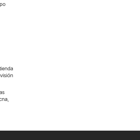
mpo
tienda
visión
las
cna
,