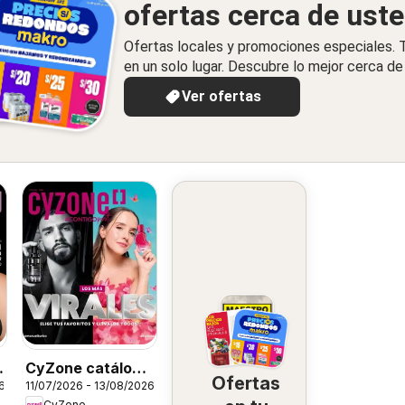
ofertas cerca de ust
Ofertas locales y promociones especiales.
en un solo lugar. Descubre lo mejor cerca de 
Ver ofertas
CyZone catálogo
Ofertas
6
11/07/2026 - 13/08/2026
- Campaña 12
CyZone