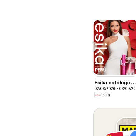
Ésika catálogo -
02/08/2026 - 03/09/2
Campaña 13
Ésika