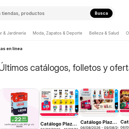
Busca
r & Jardinería
Moda, Zapatos & Deporte
Belleza & Salud
O
tas en línea
Últimos catálogos, folletos y ofer
Cat
Catálogo Plaza
Catálogo Plaza
06/0
06/08/2026 - 09/08/2026
Vea
Vea - AVISO