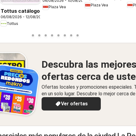
06/08/2026 - 10/08/2026
Vea - AVISO
P
Plaza Vea
DE 
TIENDAS
Plaza Vea
BOMBA FDS1
Tottus catálogo
26
SELECCIONADAS
06/08/2026 - 12/08/2026
1
Tottus
Descubra las mejore
ofertas cerca de ust
Ofertas locales y promociones especiales.
en un solo lugar. Descubre lo mejor cerca de 
Ver ofertas
rciales más populares de la ciudad La P