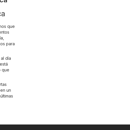
ca
emos que
entos
ía
,
tos para
al día
 está
o que
rtas
 en un
 últimas