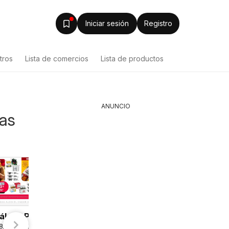
Iniciar sesión
Registro
tros
Lista de comercios
Lista de productos
ANUNCIO
tas
álogo Plaza
Azzorti
Sodima
8/2026 - 09/08/2026
 - AVISO DÍA