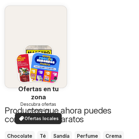
Ofertas en tu
zona
Descubra ofertas
Productos que ahora puedes
especiales
comprar más baratos
Ofertas locales
Chocolate
Té
Sandía
Perfume
Crema