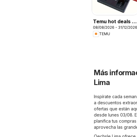
Temu hot deals –
08/08/2026 - 31/12/202
Peru
TEMU
Más informac
Lima
Inspírate cada semana
a descuentos extraord
ofertas que están aqu
desde lunes 03/08. E
planifica tus compras
aprovecha las grand
Oechsle Lima ofrece 