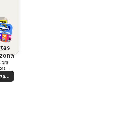
rtas
 zona
ubra
tas
iales
rtas
ales