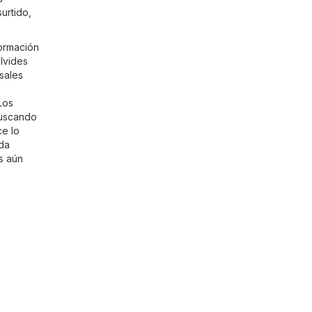
urtido,
ormación
olvides
sales
,
Los
buscando
ce lo
ada
s aún