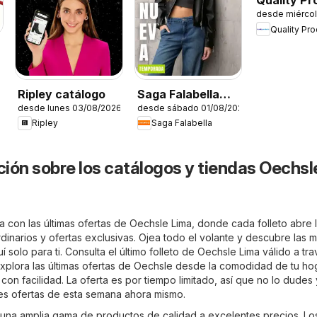
Quality Pr
desde miércol
catálogo
Quality Pr
6
Ripley catálogo
Saga Falabella
desde lunes 03/08/2026
desde sábado 01/08/2026
catálogo
Ripley
Saga Falabella
ión sobre los catálogos y tiendas Oechsl
 con las últimas ofertas de Oechsle Lima, donde cada folleto abre 
inarios y ofertas exclusivas. Ojea todo el volante y descubre las 
í solo para ti. Consulta el último folleto de Oechsle Lima válido a tr
xplora las últimas ofertas de Oechsle desde la comodidad de tu ho
 con facilidad. La oferta es por tiempo limitado, así que no lo dudes 
es ofertas de esta semana ahora mismo.
una amplia gama de productos de calidad a excelentes precios. Lo