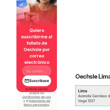
Quiero
suscribirme al
folleto de
Oechsle por
correo
electrónico
Oechsle Lima
Suscríbase
Al iniciar sesión,
Lima
acepta las
Avenida Garcilaso d
condiciones de uso
Vega 1337
y el
tratamiento de
datos personales
.