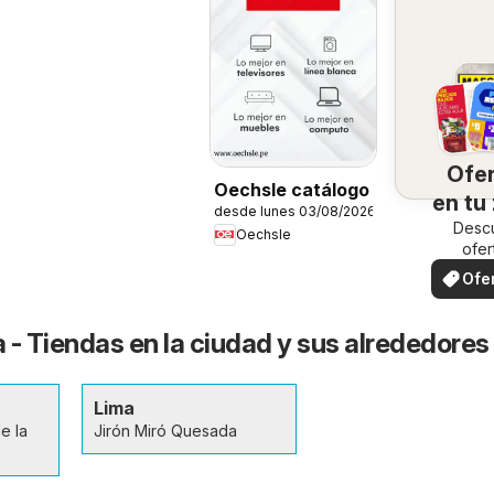
Ofe
Oechsle catálogo
en tu
desde lunes 03/08/2026
Desc
Oechsle
ofer
espec
Ofe
loc
 - Tiendas en la ciudad y sus alrededores
Lima
e la
Jirón Miró Quesada