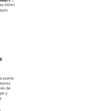
oducts
es 01/04/2026
oducts
e
la puerta
mejores
avés de
gar y
y
s