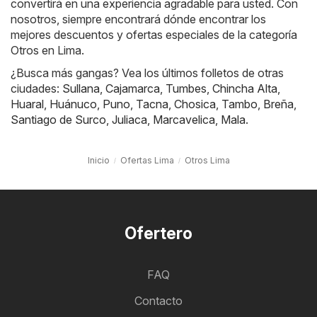
convertirá en una experiencia agradable para usted. Con
nosotros, siempre encontrará dónde encontrar los
mejores descuentos y ofertas especiales de la categoría
Otros en Lima.
¿Busca más gangas? Vea los últimos folletos de otras
ciudades:
Sullana
,
Cajamarca
,
Tumbes
,
Chincha Alta
,
Huaral
,
Huánuco
,
Puno
,
Tacna
,
Chosica
,
Tambo
,
Breña
,
Santiago de Surco
,
Juliaca
,
Marcavelica
,
Mala
.
Inicio
Ofertas Lima
Otros Lima
Ofertero
FAQ
Contacto