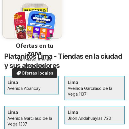
Ofertas en tu
zona
Platanitos Lima - Tiendas en la ciudad
Descubra ofertas
y sus alrededores
especiales
Ofertas locales
Lima
Lima
Avenida Abancay
Avenida Garcilaso de la
Vega 1137
Lima
Lima
Avenida Garcilaso de la
Jirón Andahuaylas 720
Vega 1337