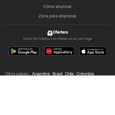
Cómo anunciar
Zona para empresas
Ofertero
Todos los folletos con ofertas en un solo lugar
Otros países:
Argentina
Brasil
Chile
Colombia
España
México
Portugal
United States
Copyright © 2026
Ofertero.pe
.
Establecer política de privacidad