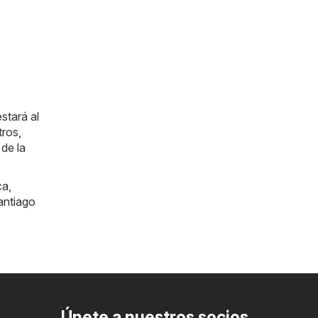
stará al
tros,
de la
ca
,
antiago
Únete a nuestros socios