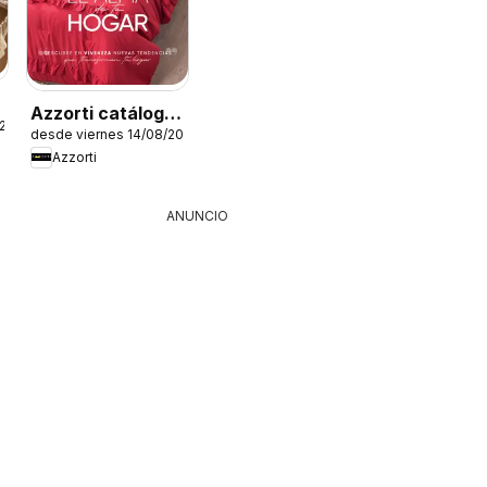
Azzorti catálogo
026
desde viernes 14/08/2026
- Campaña 13
Azzorti
ANUNCIO