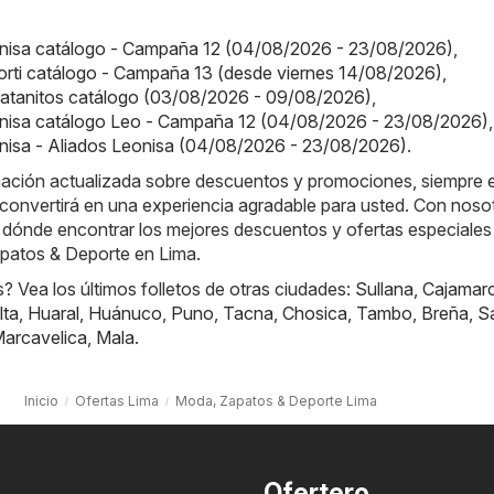
onisa catálogo - Campaña 12 (04/08/2026 - 23/08/2026)
,
orti catálogo - Campaña 13 (desde viernes 14/08/2026)
,
Platanitos catálogo (03/08/2026 - 09/08/2026)
,
onisa catálogo Leo - Campaña 12 (04/08/2026 - 23/08/2026)
,
nisa - Aliados Leonisa (04/08/2026 - 23/08/2026)
.
rmación actualizada sobre descuentos y promociones, siempre e
convertirá en una experiencia agradable para usted. Con noso
 dónde encontrar los mejores descuentos y ofertas especiales 
patos & Deporte en Lima.
 Vea los últimos folletos de otras ciudades:
Sullana
,
Cajamar
lta
,
Huaral
,
Huánuco
,
Puno
,
Tacna
,
Chosica
,
Tambo
,
Breña
,
S
arcavelica
,
Mala
.
Inicio
Ofertas Lima
Moda, Zapatos & Deporte Lima
Ofertero