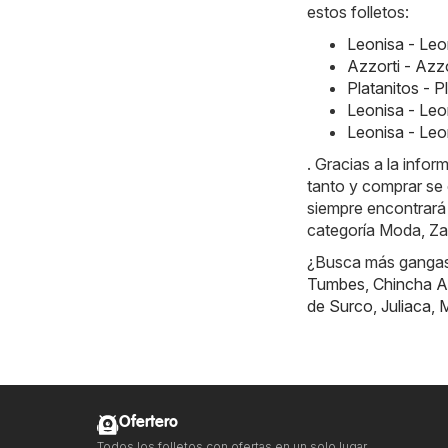
estos folletos:
Leonisa - Le
Azzorti - Azz
Platanitos - 
Leonisa - Le
Leonisa - Leo
. Gracias a la info
tanto y comprar se 
siempre encontrará
categoría Moda, Za
¿Busca más gangas?
Tumbes
,
Chincha A
de Surco
,
Juliaca
,
M
Ofertero
Todos los folletos con ofertas en un solo lugar