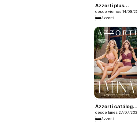
Azzorti plus
desde viernes 14/08/2
catálogo -
Azzorti
Campaña 13
Azzorti catálogo
desde lunes 27/07/20
- Campaña 12
Azzorti