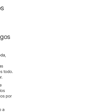
os
ogos
da,
as
es todo.
r.
e
los
dos por
o a