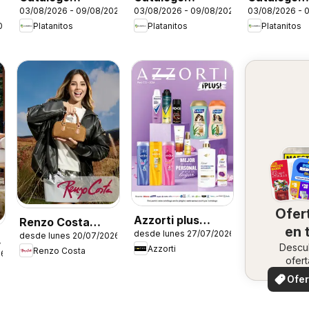
03/08/2026 - 09/08/2026
03/08/2026 - 09/08/2026
03/08/2026 - 
Platanitos -
Platanitos -
Platanitos 
026
Platanitos
Platanitos
Platanitos
Plataformas
Skechers Kids
Ofer
Azzorti plus
Renzo Costa
en 
desde lunes 27/07/2026
catálogo -
desde lunes 20/07/2026
catálogo
Descu
zo
Azzorti
Renzo Costa
Campaña 12
26
ofert
especi
Ofer
loca