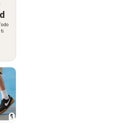
s
ed
 Todo
ti.