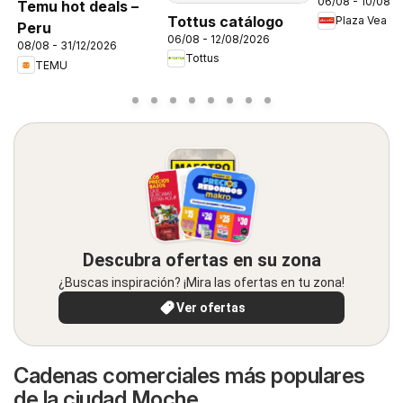
06/08 - 10/08/
FDS1
Temu hot deals –
Tottus catálogo
Plaza Vea
Peru
06/08 - 12/08/2026
08/08 - 31/12/2026
Tottus
TEMU
Descubra ofertas en su zona
¿Buscas inspiración? ¡Mira las ofertas en tu zona!
Ver ofertas
Cadenas comerciales más populares
de la ciudad Moche