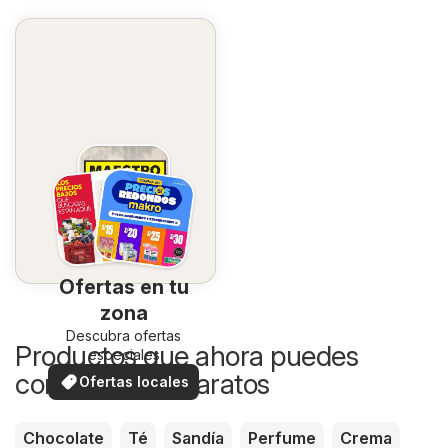
Ofertas en tu
zona
Descubra ofertas
Productos que ahora puedes
especiales
comprar más baratos
Ofertas locales
Chocolate
Té
Sandía
Perfume
Crema