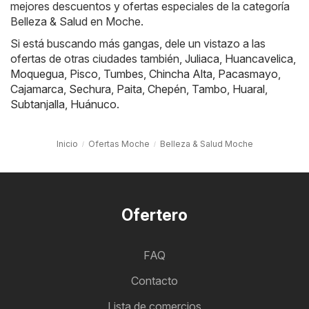
mejores descuentos y ofertas especiales de la categoría
Belleza & Salud en Moche.
Si está buscando más gangas, dele un vistazo a las
ofertas de otras ciudades también,
Juliaca
,
Huancavelica
,
Moquegua
,
Pisco
,
Tumbes
,
Chincha Alta
,
Pacasmayo
,
Cajamarca
,
Sechura
,
Paita
,
Chepén
,
Tambo
,
Huaral
,
Subtanjalla
,
Huánuco
.
Inicio
Ofertas Moche
Belleza & Salud Moche
Ofertero
FAQ
Contacto
Lista de comercios