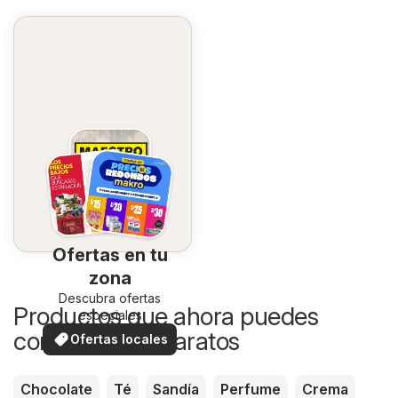
Ofertas en tu
zona
Descubra ofertas
Productos que ahora puedes
especiales
comprar más baratos
Ofertas locales
Chocolate
Té
Sandía
Perfume
Crema