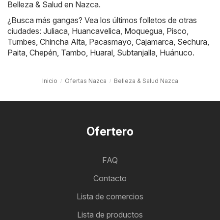
Belleza & Salud en Nazca.
¿Busca más gangas? Vea los últimos folletos de otras
ciudades:
Juliaca
,
Huancavelica
,
Moquegua
,
Pisco
,
Tumbes
,
Chincha Alta
,
Pacasmayo
,
Cajamarca
,
Sechura
,
Paita
,
Chepén
,
Tambo
,
Huaral
,
Subtanjalla
,
Huánuco
.
Inicio
Ofertas Nazca
Belleza & Salud Nazca
Ofertero
FAQ
Contacto
Lista de comercios
Lista de productos