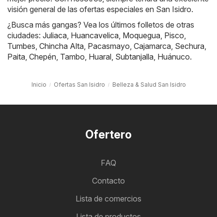
visión general de las ofertas especiales en San Isidro.
¿Busca más gangas? Vea los últimos folletos de otras
ciudades:
Juliaca
,
Huancavelica
,
Moquegua
,
Pisco
,
Tumbes
,
Chincha Alta
,
Pacasmayo
,
Cajamarca
,
Sechura
,
Paita
,
Chepén
,
Tambo
,
Huaral
,
Subtanjalla
,
Huánuco
.
Inicio
Ofertas San Isidro
Belleza & Salud San Isidro
Ofertero
FAQ
Contacto
Lista de comercios
Lista de productos