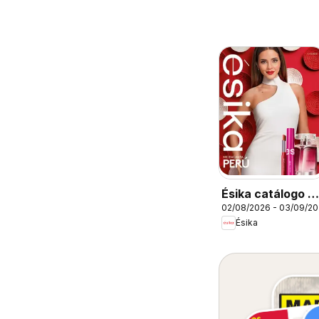
Ésika catálogo -
02/08/2026 - 03/09/2
Campaña 13
Ésika