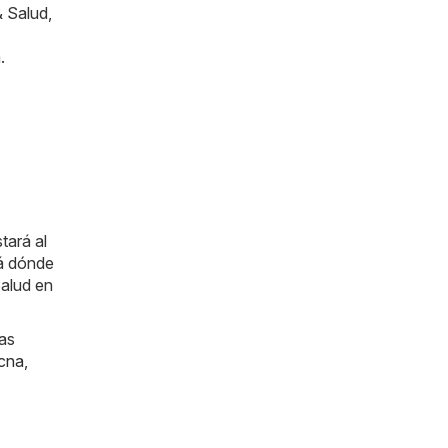
& Salud,
.
tará al
rá dónde
Salud en
las
cna
,