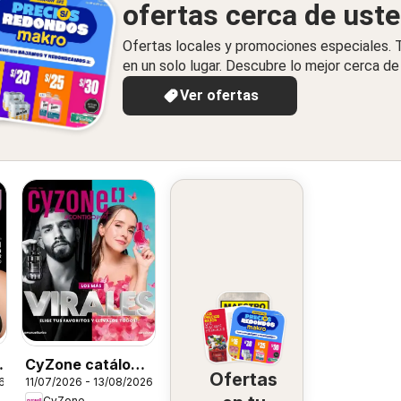
ofertas cerca de ust
Ofertas locales y promociones especiales.
en un solo lugar. Descubre lo mejor cerca de 
Ver ofertas
CyZone catálogo
Ofertas
6
11/07/2026 - 13/08/2026
- Campaña 12
CyZone