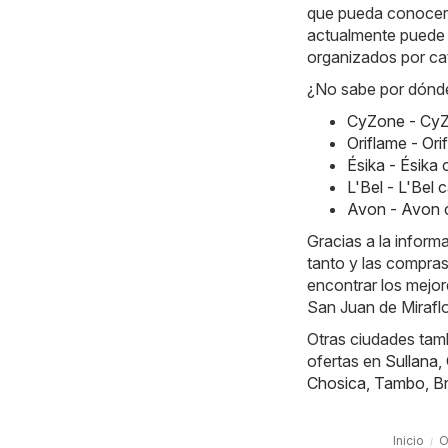
que pueda conocer d
actualmente puede e
organizados por ca
¿No sabe por dónde
CyZone - CyZ
Oriflame - Or
Ésika - Ésik
L'Bel - L'Bel
Avon - Avon 
Gracias a la inform
tanto y las compras
encontrar los mejor
San Juan de Miraflo
Otras ciudades tamb
ofertas en
Sullana
,
Chosica
,
Tambo
,
B
Inicio
O