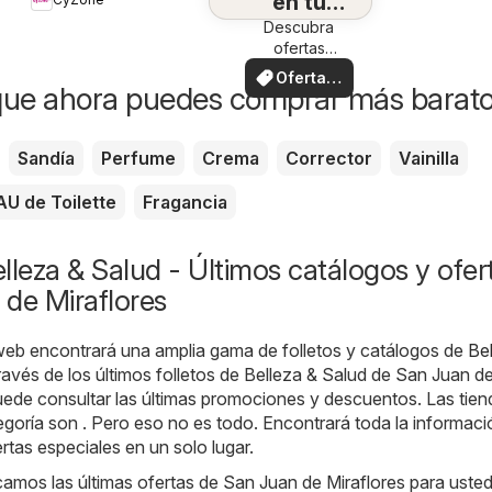
en tu
Descubra
zona
ofertas
especiales
Ofertas
que ahora puedes comprar más barat
locales
Sandía
Perfume
Crema
Corrector
Vainilla
AU de Toilette
Fragancia
lleza & Salud - Últimos catálogos y ofer
de Miraflores
web encontrará una amplia gama de folletos y catálogos de
Be
ravés de los últimos folletos de Belleza & Salud de San Juan d
uede consultar las últimas promociones y descuentos. Las tie
egoría son . Pero eso no es todo. Encontrará toda la informaci
rtas especiales en un solo lugar.
amos las últimas ofertas de San Juan de Miraflores para usted