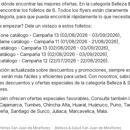
ónde encontrar las mejores ofertas. En la categoría Belleza 
ncontrar los folletos de 8. Todos los flyers están claramente
tegoría, para que pueda encontrar rápidamente lo que necesita
 empezar? Dele un vistazo a estos folletos:
one catálogo - Campaña 13 (02/08/2026 - 03/09/2026)
,
iflame catálogo - Campaña 11 (01/08/2026 - 21/08/2026)
,
a catálogo - Campaña 13 (02/08/2026 - 03/09/2026)
,
 catálogo - Campaña 13 (02/08/2026 - 03/09/2026)
,
catálogo - Campaña 12 (22/07/2026 - 22/08/2026)
.
ación actualizada sobre descuentos y promociones, siempre es
 serán más fáciles y eficientes para usted. Con nosotros, sab
es descuentos y ofertas especiales de la categoría Belleza & 
res.
ién ofrecen ofertas especiales favorables. Consulte también 
Cajamarca
,
Tumbes
,
Chincha Alta
,
Huaral
,
Huánuco
,
Puno
,
Ta
reña
,
Santiago de Surco
,
Juliaca
,
Marcavelica
,
Mala
.
fertas San Juan de Miraflores
Belleza & Salud San Juan de Miraflores