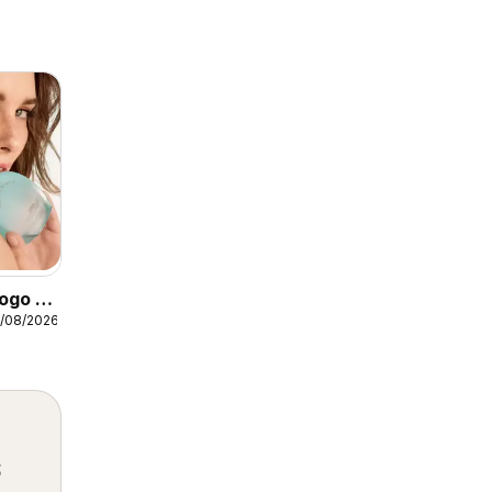
ogo -
3/08/2026
2
s