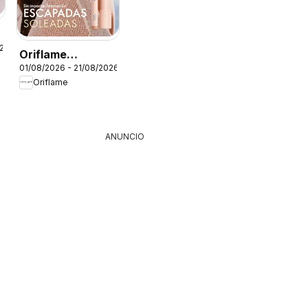
o
026
Oriflame
01/08/2026 - 21/08/2026
catálogo -
Oriflame
Campaña 11
ANUNCIO