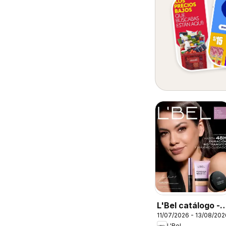
L'Bel catálogo -
11/07/2026 - 13/08/202
Campaña 12
L'Bel