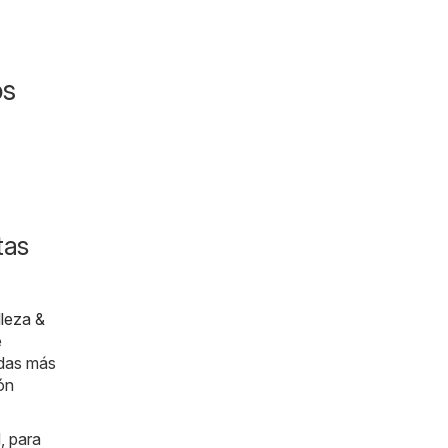
os
tas
lleza &
e
ndas más
ón
, para