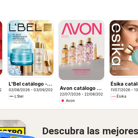
L'Bel catálogo -
Ésika catál
Avon catálogo -
026
02/08/2026 - 03/09/2026
11/07/2026 - 1
Campaña 13
Campaña 1
22/07/2026 - 22/08/2026
Campaña 12
L'Bel
Ésika
Avon
Descubra las mejore