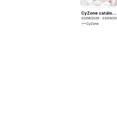
CyZone catálog
02/08/2026 - 03/09/2
- Campaña 13
CyZone