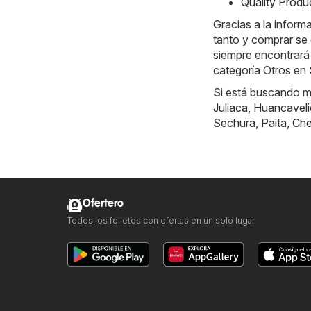
Quality Produ
Gracias a la inform
tanto y comprar se 
siempre encontrará
categoría Otros en
Si está buscando má
Juliaca
,
Huancaveli
Sechura
,
Paita
,
Ch
Ofertero
Todos los folletos con ofertas en un solo lugar