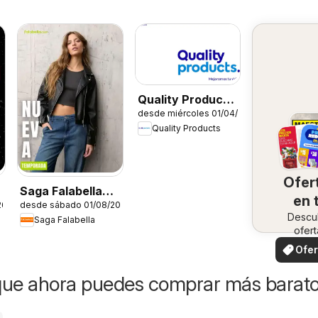
Quality Products
desde miércoles 01/04/2026
catálogo
Quality Products
Ofer
Saga Falabella
en 
26
desde sábado 01/08/2026
catálogo
Descu
zo
Saga Falabella
ofert
especi
Ofer
loca
que ahora puedes comprar más barat