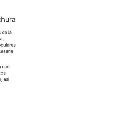
chura
 de la
a,
opulares
cesaria
a que
los
, así