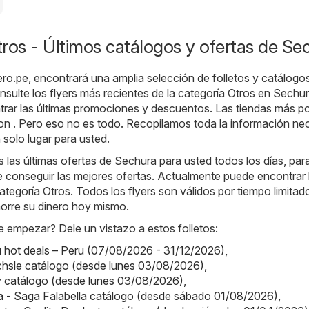
ros - Últimos catálogos y ofertas de Se
ero.pe
, encontrará una amplia selección de folletos y catálogos
nsulte los flyers más recientes de la categoría Otros en Sechur
rar las últimas promociones y descuentos. Las tiendas más p
on . Pero eso no es todo. Recopilamos toda la información ne
solo lugar para usted.
as últimas ofertas de Sechura para usted todos los días, par
 conseguir las mejores ofertas. Actualmente puede encontrar 
categoría Otros. Todos los flyers son válidos por tiempo limitado
horre su dinero hoy mismo.
 empezar? Dele un vistazo a estos folletos:
hot deals – Peru (07/08/2026 - 31/12/2026)
,
chsle catálogo (desde lunes 03/08/2026)
,
ey catálogo (desde lunes 03/08/2026)
,
a - Saga Falabella catálogo (desde sábado 01/08/2026)
,