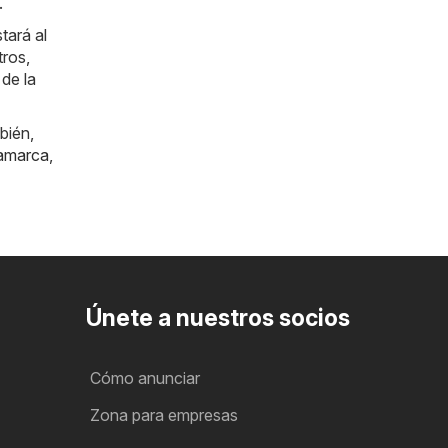
.
tará al
tros,
de la
bién,
amarca
,
Únete a nuestros socios
Cómo anunciar
Zona para empresas