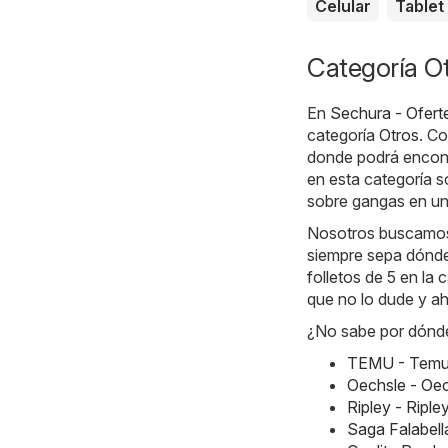
Celular
Tablet
Categoría Ot
En
Sechura - Ofert
categoría
Otros
. Co
donde podrá encont
en esta categoría s
sobre gangas en un 
Nosotros buscamos l
siempre sepa dónde
folletos de 5 en la 
que no lo dude y a
¿No sabe por dónde
TEMU - Temu 
Oechsle - Oe
Ripley - Ripl
Saga Falabell