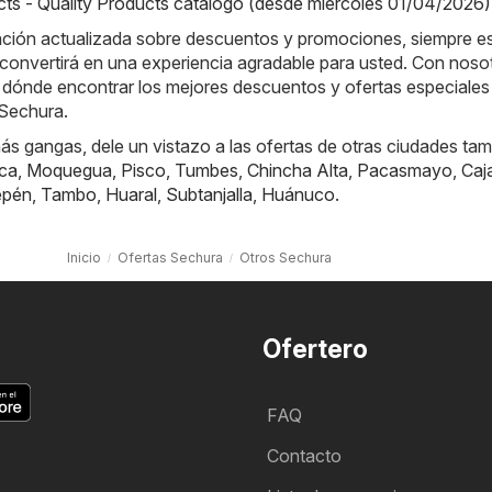
cts - Quality Products catálogo (desde miércoles 01/04/2026)
ación actualizada sobre descuentos y promociones, siempre es
convertirá en una experiencia agradable para usted. Con noso
 dónde encontrar los mejores descuentos y ofertas especiales 
 Sechura.
s gangas, dele un vistazo a las ofertas de otras ciudades tam
ca
,
Moquegua
,
Pisco
,
Tumbes
,
Chincha Alta
,
Pacasmayo
,
Caj
epén
,
Tambo
,
Huaral
,
Subtanjalla
,
Huánuco
.
Inicio
Ofertas Sechura
Otros Sechura
Ofertero
FAQ
Contacto