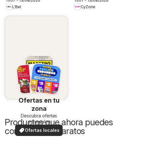
11/07 - 13/08/2026
11/07 - 13/08/2026
L'Bel
CyZone
Ofertas en tu
zona
Descubra ofertas
Productos que ahora puedes
especiales
comprar más baratos
Ofertas locales