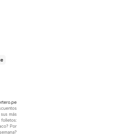
te
rtero.pe
escuentos
 sus más
olletos:
aco? Por
semana?