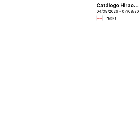
Catálogo Hiraok
04/08/2026 - 07/08/2
- Martes De
Hiraoka
Combos