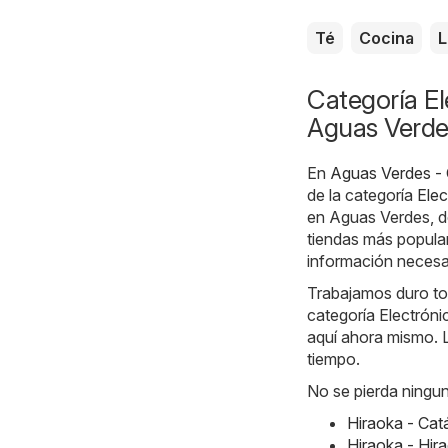
Té
Cocina
L
Categoría El
Aguas Verde
En
Aguas Verdes - 
de la categoría
Elec
en Aguas Verdes, d
tiendas más popular
información necesar
Trabajamos duro tod
categoría Electróni
aquí ahora mismo. L
tiempo.
No se pierda ningun
Hiraoka - Ca
Hiraoka - Hir