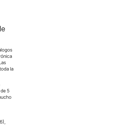
de
álogos
trónica
Las
toda la
a
 de 5
 mucho
6)
,