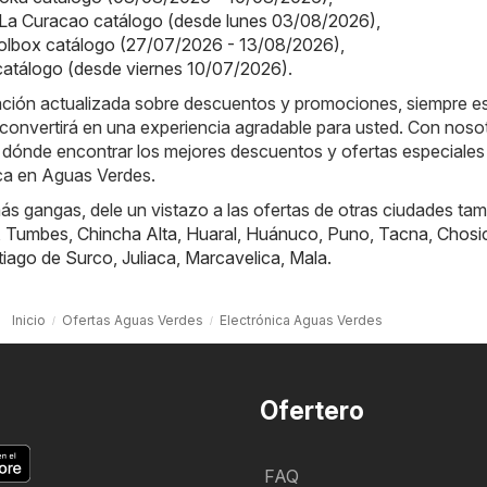
 La Curacao catálogo (desde lunes 03/08/2026)
,
olbox catálogo (27/07/2026 - 13/08/2026)
,
 catálogo (desde viernes 10/07/2026)
.
ación actualizada sobre descuentos y promociones, siempre es
convertirá en una experiencia agradable para usted. Con noso
 dónde encontrar los mejores descuentos y ofertas especiales 
ica en Aguas Verdes.
s gangas, dele un vistazo a las ofertas de otras ciudades tam
,
Tumbes
,
Chincha Alta
,
Huaral
,
Huánuco
,
Puno
,
Tacna
,
Chosi
tiago de Surco
,
Juliaca
,
Marcavelica
,
Mala
.
Inicio
Ofertas Aguas Verdes
Electrónica Aguas Verdes
Ofertero
FAQ