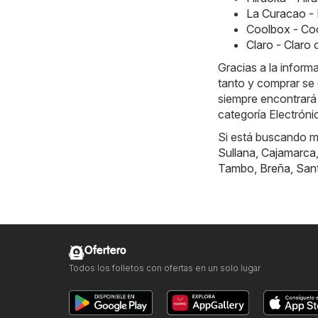
La Curacao -
Coolbox - Co
Claro - Claro
Gracias a la inform
tanto y comprar se 
siempre encontrará
categoría Electrón
Si está buscando má
Sullana
,
Cajamarca
Tambo
,
Breña
,
San
Ofertero
Todos los folletos con ofertas en un solo lugar