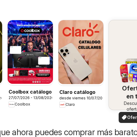
Ofer
Coolbox catálogo
Claro catálogo
en 
27/07/2026 - 13/08/2026
26
desde viernes 10/07/2026
Descu
zo
Coolbox
Claro
ofert
especi
Ofer
loca
que ahora puedes comprar más barat