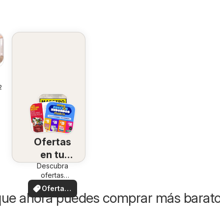
26
Ofertas
en tu
Descubra
zona
ofertas
especiales
Ofertas
que ahora puedes comprar más barat
locales