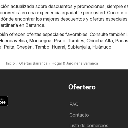
ación actualizada sobre descuentos y promociones, siempre es
convertirá en una experiencia agradable para usted. Con noso
 dónde encontrar los mejores descuentos y ofertas especiales 
ardinería en Barranca.
ién ofrecen ofertas especiales favorables. Consulte también 
Huancavelica
,
Moquegua
,
Pisco
,
Tumbes
,
Chincha Alta
,
Paca
a
,
Paita
,
Chepén
,
Tambo
,
Huaral
,
Subtanjalla
,
Huánuco
.
Inicio
Ofertas Barranca
Hogar & Jardinería Barranca
Ofertero
FAQ
Contacto
Lista de comercios