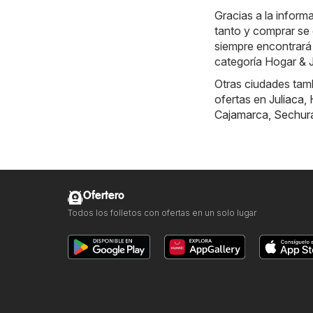
Gracias a la inform
tanto y comprar se 
siempre encontrará
categoría Hogar & J
Otras ciudades tamb
ofertas en
Juliaca
,
Cajamarca
,
Sechur
Ofertero
Todos los folletos con ofertas en un solo lugar