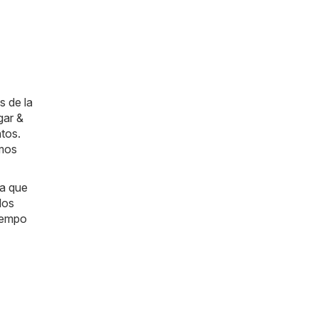
s de la
gar &
tos.
amos
ra que
los
tiempo