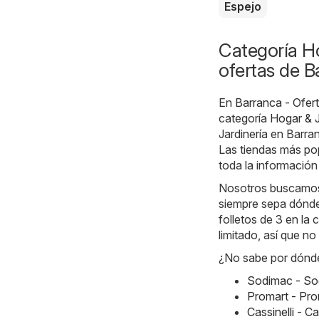
Espejo
Categoría Ho
ofertas de B
En
Barranca - Ofer
categoría
Hogar & J
Jardinería en Barr
Las tiendas más po
toda la información
Nosotros buscamos l
siempre sepa dónde
folletos de 3 en la 
limitado, así que n
¿No sabe por dónde
Sodimac - So
Promart - Pro
Cassinelli - 