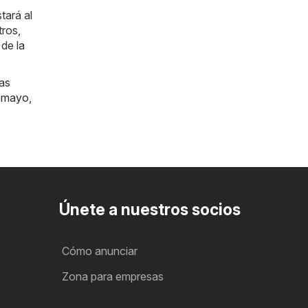
tará al
tros,
de la
las
smayo
,
Únete a nuestros socios
Cómo anunciar
Zona para empresas