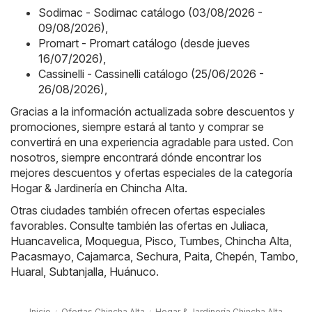
Sodimac - Sodimac catálogo (03/08/2026 -
09/08/2026)
,
Promart - Promart catálogo (desde jueves
16/07/2026)
,
Cassinelli - Cassinelli catálogo (25/06/2026 -
26/08/2026)
,
Gracias a la información actualizada sobre descuentos y
promociones, siempre estará al tanto y comprar se
convertirá en una experiencia agradable para usted. Con
nosotros, siempre encontrará dónde encontrar los
mejores descuentos y ofertas especiales de la categoría
Hogar & Jardinería en Chincha Alta.
Otras ciudades también ofrecen ofertas especiales
favorables. Consulte también las ofertas en
Juliaca
,
Huancavelica
,
Moquegua
,
Pisco
,
Tumbes
,
Chincha Alta
,
Pacasmayo
,
Cajamarca
,
Sechura
,
Paita
,
Chepén
,
Tambo
,
Huaral
,
Subtanjalla
,
Huánuco
.
Inicio
Ofertas Chincha Alta
Hogar & Jardinería Chincha Alta