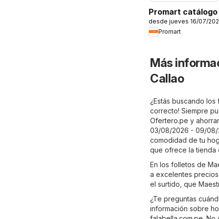
Promart catálogo
desde jueves 16/07/20
Promart
Más informac
Callao
¿Estás buscando los f
correcto! Siempre pu
Ofertero.pe
y ahorrar
03/08/2026 - 09/08/2
comodidad de tu hoga
que ofrece la tienda 
En los folletos de M
a excelentes precios.
el surtido, que Maest
¿Te preguntas cuándo
información sobre hor
falabella.com.pe
. No 