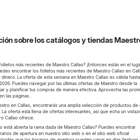
26
ión sobre los catálogos y tiendas Maestr
olletos más recientes de Maestro Callao? ¡Entonces estás en el lug
edes encontrar los folletos más recientes de Maestro Callao en
Cal
 dinero. La oferta de esta semana en Maestro Callao es válida hast
026. Puedes navegar por las últimas ofertas de Maestro desde la
r y planificar tus compras de manera efectiva. Aprovecha las pro
en las páginas .
aestro en Callao, encontrarás una amplia selección de productos de 
 La oferta está llena de ofertas interesantes, así que echa un vista
ro Callao ofrece.
 está abierta la rama dada de Maestro Callao? Puedes encontrar
arios de apertura en nuestro sitio web o en el sitio web oficial
olvides que los horarios de apertura pueden variar en días festivos 