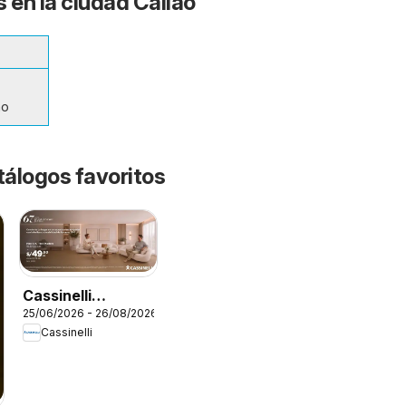
 en la ciudad Callao
ao
tálogos favoritos
Cassinelli
25/06/2026 - 26/08/2026
catálogo
Cassinelli