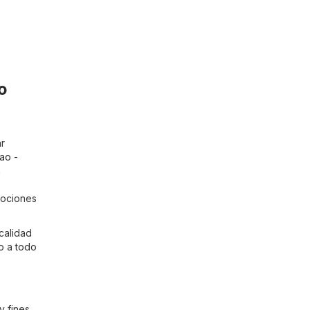
o
ar
lao -
a
mociones
calidad
zo a todo
y fines