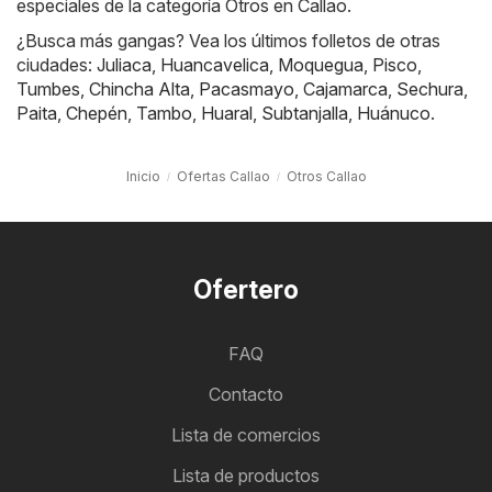
especiales de la categoría Otros en Callao.
¿Busca más gangas? Vea los últimos folletos de otras
ciudades:
Juliaca
,
Huancavelica
,
Moquegua
,
Pisco
,
Tumbes
,
Chincha Alta
,
Pacasmayo
,
Cajamarca
,
Sechura
,
Paita
,
Chepén
,
Tambo
,
Huaral
,
Subtanjalla
,
Huánuco
.
Inicio
Ofertas Callao
Otros Callao
Ofertero
FAQ
Contacto
Lista de comercios
Lista de productos