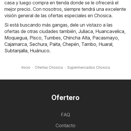
casa y luego compra en tienda donde se le ofrecerá el
mejor precio. Con nosotros, siempre tendrá una excelente
visión general de las ofertas especiales en Chosica.
Si está buscando más gangas, dele un vistazo a las
ofertas de otras ciudades también,
Juliaca
,
Huancavelica
,
Moquegua
,
Pisco
,
Tumbes
,
Chincha Alta
,
Pacasmayo
,
Cajamarca
,
Sechura
,
Paita
,
Chepén
,
Tambo
,
Huaral
,
Subtanjalla
,
Huánuco
.
Inicio
Ofertas Chosica
Supermercados Chosica
Ofertero
FAQ
Contacto