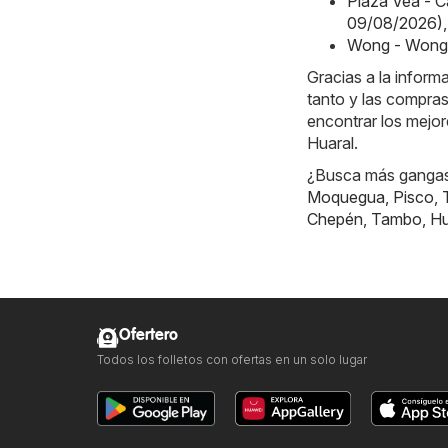
Plaza Vea - 
09/08/2026)
,
Wong - Wong 
Gracias a la inform
tanto y las compras
encontrar los mejo
Huaral.
¿Busca más gangas?
Moquegua
,
Pisco
,
Chepén
,
Tambo
,
Hu
Ofertero
Todos los folletos con ofertas en un solo lugar