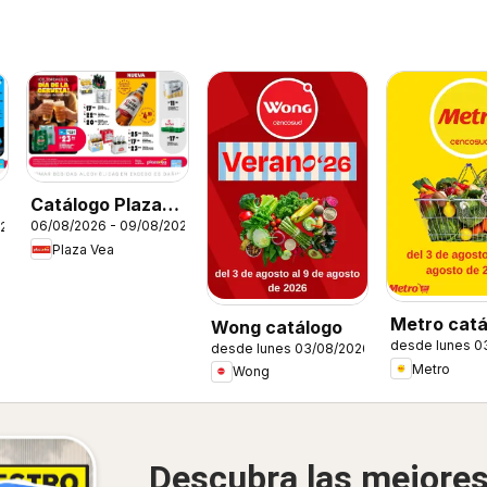
Catálogo Plaza
06/08/2026 - 09/08/2026
026
Vea - AVISO DÍA
Plaza Vea
DE LA CERVEZA
S
Metro catá
Wong catálogo
desde lunes 0
desde lunes 03/08/2026
Metro
Wong
Descubra las mejore