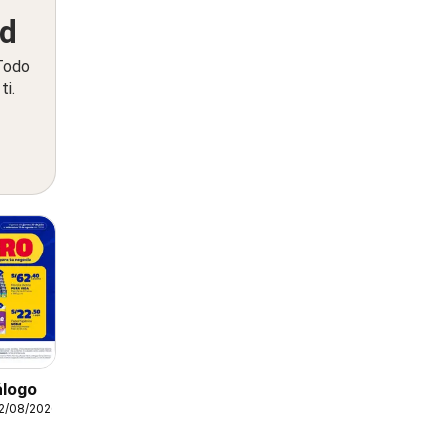
ed
 Todo
ti.
álogo
12/08/2026