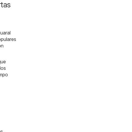
rtas
uaral
opulares
ón
que
los
empo