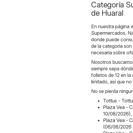
Categoría S
de Huaral
En nuestra página 
Supermercados
. N
donde puede consul
de la categoría son
necesaria sobre ofe
Nosotros buscamos l
siempre sepa dónde
folletos de 12 en l
limitado, así que n
No se pierda ningun
Tottus - Tott
Plaza Vea - 
10/08/2026)
,
Plaza Vea -
(06/08/2026 