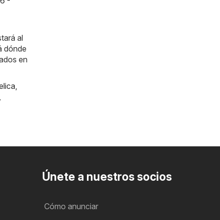
6 -
tará al
rá dónde
cados en
lica
,
,
Únete a nuestros socios
Cómo anunciar