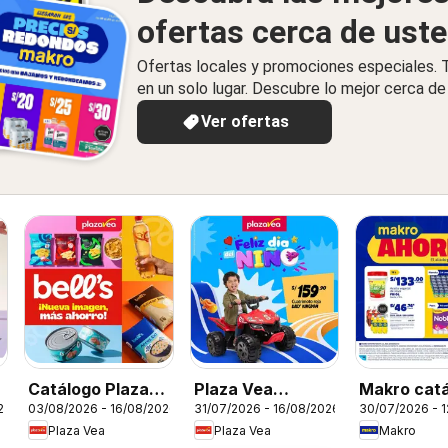
ofertas cerca de ust
Ofertas locales y promociones especiales.
en un solo lugar. Descubre lo mejor cerca de 
Ver ofertas
Catálogo Plaza
Plaza Vea
Makro cat
26
03/08/2026 - 16/08/2026
31/07/2026 - 16/08/2026
30/07/2026 - 
Vea - Díptico
catálogo
Plaza Vea
Plaza Vea
Makro
Marcas Propias