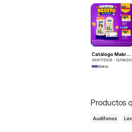
Cabello
Catálogo Makro 
30/07/2026 - 12/08/20
Esp Bodegueros
Makro
VIG
Productos 
Audífonos
Le