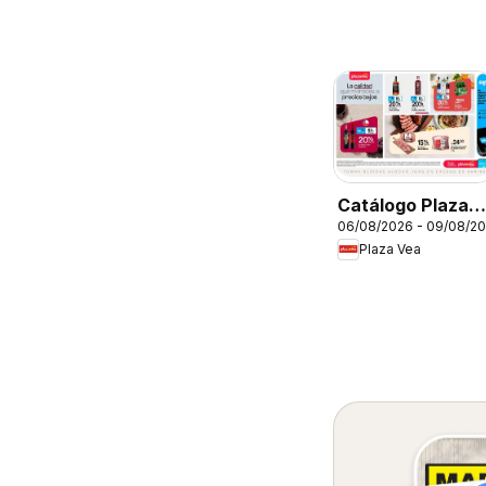
Catálogo Plaza
06/08/2026 - 09/08/2
Vea - AVISO
Plaza Vea
TIENDAS
SELECCIONADA
1