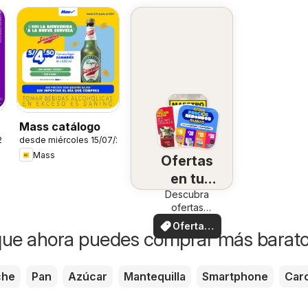
-
Mass catálogo
26
desde miércoles 15/07/2026
Mass
Ofertas
en tu
Descubra
zona
ofertas
especiales
Ofertas
que ahora puedes comprar más barat
locales
che
Pan
Azúcar
Mantequilla
Smartphone
Car