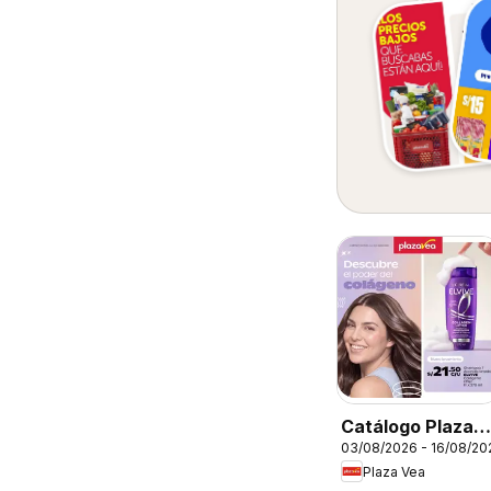
Catálogo Plaza
03/08/2026 - 16/08/20
Vea - Especial
Plaza Vea
Cuidado del