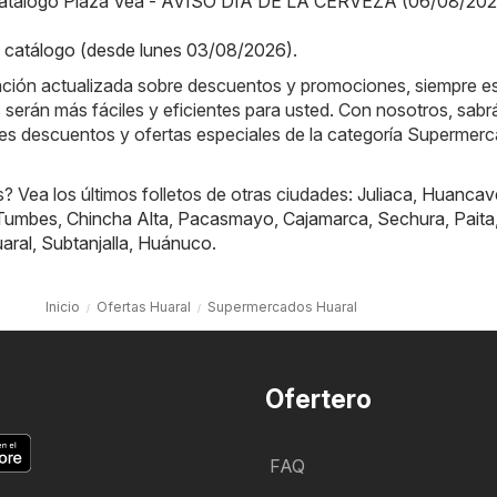
Catálogo Plaza Vea - AVISO DÍA DE LA CERVEZA (06/08/202
catálogo (desde lunes 03/08/2026)
.
ación actualizada sobre descuentos y promociones, siempre es
 serán más fáciles y eficientes para usted. Con nosotros, sab
res descuentos y ofertas especiales de la categoría Supermer
 Vea los últimos folletos de otras ciudades:
Juliaca
,
Huancave
Tumbes
,
Chincha Alta
,
Pacasmayo
,
Cajamarca
,
Sechura
,
Paita
aral
,
Subtanjalla
,
Huánuco
.
Inicio
Ofertas Huaral
Supermercados Huaral
Ofertero
FAQ