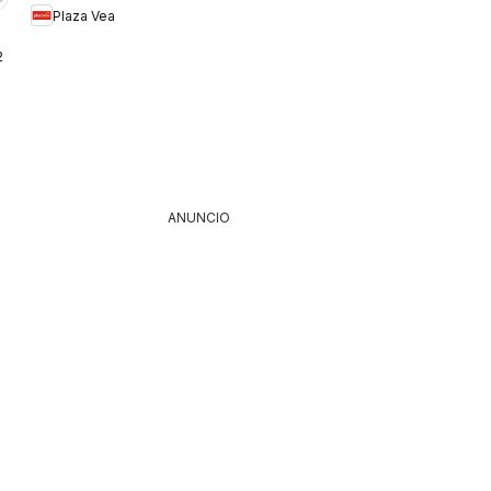
Plaza Vea
BOMBA FDS1
26
ANUNCIO