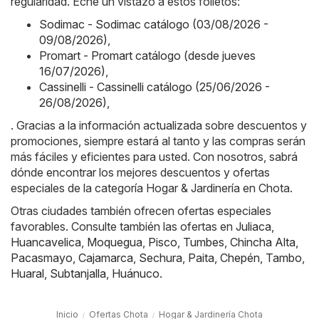
regularidad. Eche un vistazo a estos folletos:
Sodimac - Sodimac catálogo (03/08/2026 -
09/08/2026)
,
Promart - Promart catálogo (desde jueves
16/07/2026)
,
Cassinelli - Cassinelli catálogo (25/06/2026 -
26/08/2026)
,
. Gracias a la información actualizada sobre descuentos y
promociones, siempre estará al tanto y las compras serán
más fáciles y eficientes para usted. Con nosotros, sabrá
dónde encontrar los mejores descuentos y ofertas
especiales de la categoría Hogar & Jardinería en Chota.
Otras ciudades también ofrecen ofertas especiales
favorables. Consulte también las ofertas en
Juliaca
,
Huancavelica
,
Moquegua
,
Pisco
,
Tumbes
,
Chincha Alta
,
Pacasmayo
,
Cajamarca
,
Sechura
,
Paita
,
Chepén
,
Tambo
,
Huaral
,
Subtanjalla
,
Huánuco
.
Inicio
Ofertas Chota
Hogar & Jardinería Chota