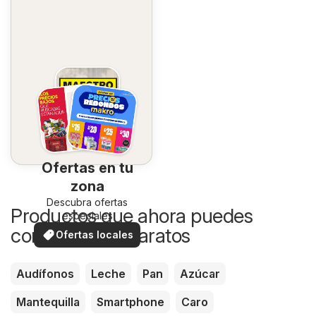
Ofertas en tu
zona
Descubra ofertas
Productos que ahora puedes
especiales
comprar más baratos
Ofertas locales
Audífonos
Leche
Pan
Azúcar
Mantequilla
Smartphone
Caro