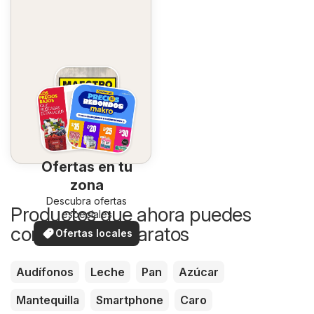
Ofertas en tu
zona
Descubra ofertas
Productos que ahora puedes
especiales
comprar más baratos
Ofertas locales
Audífonos
Leche
Pan
Azúcar
Mantequilla
Smartphone
Caro