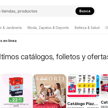
Busca
r & Jardinería
Moda, Zapatos & Deporte
Belleza & Salud
O
s en línea
ltimos catálogos, folletos y oferta
Cat
Catálogo Plaza
06/0
Vea