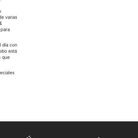
s
de varias
&
 para
l día con
sitio está
o que
eciales