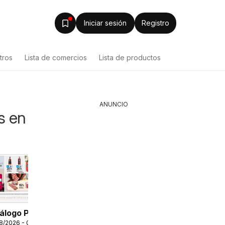
Iniciar sesión
Registro
tros
Lista de comercios
Lista de productos
ANUNCIO
s en
álogo Plaza
8/2026 - 09/08/2026
 - AVISO