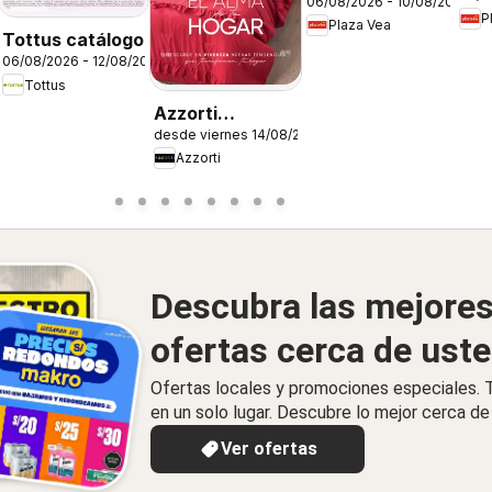
06/08/2026 - 10/08/2026
Vea - AVISO
P
TI
Plaza Vea
BOMBA FDS1
Tottus catálogo
26
SE
06/08/2026 - 12/08/2026
1
Tottus
Azzorti
desde viernes 14/08/2026
catálogo -
Azzorti
Campaña 13
Descubra las mejore
ofertas cerca de ust
Ofertas locales y promociones especiales.
en un solo lugar. Descubre lo mejor cerca de 
Ver ofertas