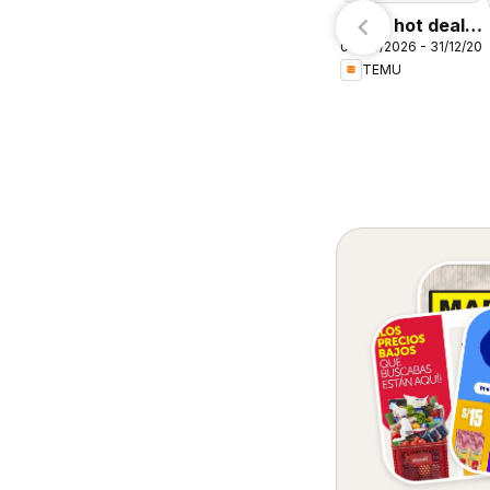
Temu hot deals
09/08/2026 - 31/12/20
– Peru
TEMU