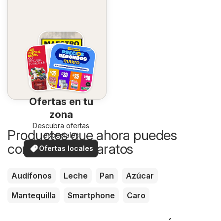
Ofertas en tu
zona
Descubra ofertas
Productos que ahora puedes
especiales
comprar más baratos
Ofertas locales
Audífonos
Leche
Pan
Azúcar
Mantequilla
Smartphone
Caro